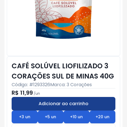
CAFÉ SOLÚVEL LIOFILIZADO 3
CORAÇÕES SUL DE MINAS 40G
Código: #
1293326
Marca:
3 Corações
R$ 11,99
/
un
Adicionar ao carrinho
Subtotal:
R$ 0
+
3
un
+
5
un
+
10
un
+
20
un