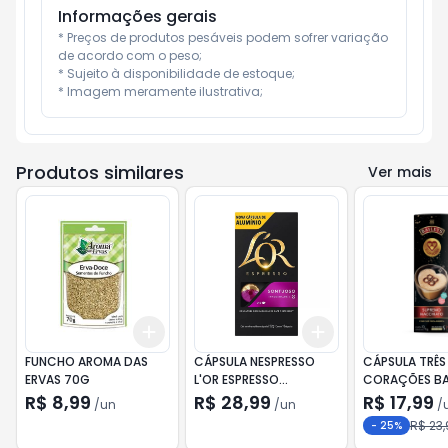
Informações gerais
* Preços de produtos pesáveis podem sofrer variação 
de acordo com o peso;

* Sujeito à disponibilidade de estoque;

* Imagem meramente ilustrativa;
Produtos similares
Ver mais
Add
Add
+
3
+
5
+
10
+
3
+
5
+
10
FUNCHO AROMA DAS
CÁPSULA NESPRESSO
CÁPSULA TRÊS
ERVAS 70G
L'OR ESPRESSO
CORAÇÕES BA
SONTUOSO 10 CAP. 52G
SUPREMO MA
R$ 8,99
R$ 28,99
R$ 17,99
/
un
/
un
/
10X11G
R$ 23,
-
25
%