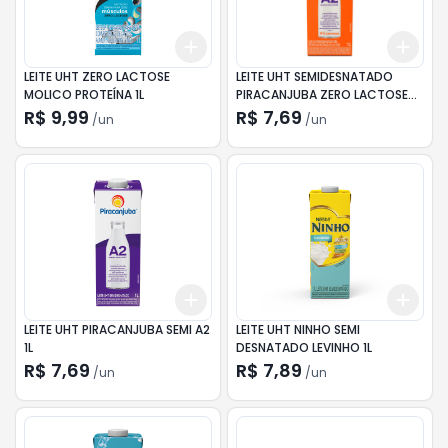
Add
Add
+
3
+
5
+
10
+
3
LEITE UHT ZERO LACTOSE
LEITE UHT SEMIDESNATADO
MOLICO PROTEÍNA 1L
PIRACANJUBA ZERO LACTOSE
A2 1L
R$ 9,99
R$ 7,69
/
un
/
un
Add
Add
+
3
+
5
+
10
+
3
LEITE UHT PIRACANJUBA SEMI A2
LEITE UHT NINHO SEMI
1L
DESNATADO LEVINHO 1L
R$ 7,69
R$ 7,89
/
un
/
un