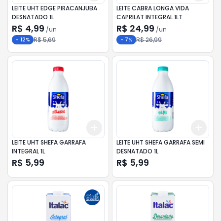
LEITE UHT EDGE PIRACANJUBA
LEITE CABRA LONGA VIDA
DESNATADO 1L
CAPRILAT INTEGRAL 1LT
R$ 4,99
R$ 24,99
/
un
/
un
R$ 5,69
R$ 26,99
-
12
%
-
7
%
Add
Add
+
3
+
5
+
10
+
3
LEITE UHT SHEFA GARRAFA
LEITE UHT SHEFA GARRAFA SEMI
INTEGRAL 1L
DESNATADO 1L
R$ 5,99
R$ 5,99