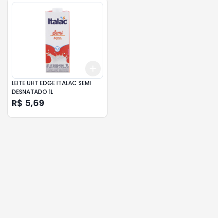
Add
+
3
+
5
+
10
LEITE UHT EDGE ITALAC SEMI
DESNATADO 1L
R$ 5,69