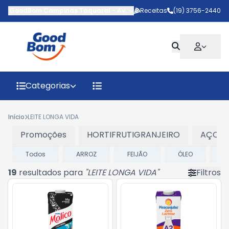
GoodBom Campinas Taquaral
-
Avenida Padre Almeida Garret
Receitas
(19) 3756-2440
,
C
Categorias
Início
LEITE LONGA VIDA
Promoções
HORTIFRUTIGRANJEIRO
AÇOU
Todos
ARROZ
FEIJÃO
ÓLEO
S
19
resultados para
"
LEITE LONGA VIDA
"
Filtros