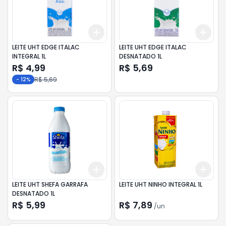
Add
Add
+
3
+
5
+
10
+
3
LEITE UHT EDGE ITALAC
LEITE UHT EDGE ITALAC
INTEGRAL 1L
DESNATADO 1L
R$ 4,99
R$ 5,69
R$ 5,69
-
12
%
Add
Add
+
3
+
5
+
10
+
3
LEITE UHT SHEFA GARRAFA
LEITE UHT NINHO INTEGRAL 1L
DESNATADO 1L
R$ 5,99
R$ 7,89
/
un