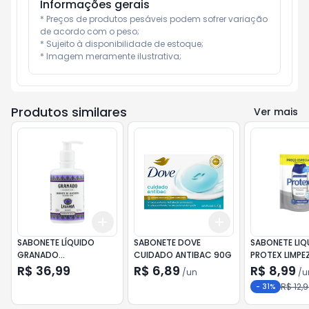
Informações gerais
* Preços de produtos pesáveis podem sofrer variação 
de acordo com o peso;

* Sujeito à disponibilidade de estoque;

* Imagem meramente ilustrativa;
Produtos similares
Ver mais
Add
Add
+
3
+
5
+
10
+
3
+
5
+
10
SABONETE LÍQUIDO
SABONETE DOVE
SABONETE LIQ
GRANADO
CUIDADO ANTIBAC 90G
PROTEX LIMPE
TERRAPEUTICS
PROFUNDA REF
R$ 36,99
R$ 6,89
R$ 8,99
/
un
/
u
GLICERINA LAVANDA
R$ 12,
-
31
%
300ML