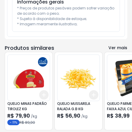
Informações gerais
* Preços de produtos pesáveis podem sofrer variação 
de acordo com o peso;

* Sujeito à disponibilidade de estoque;

* Imagem meramente ilustrativa;
Produtos similares
Ver mais
Add
Add
+
1.5
kg
+
2.5
kg
+
0.9
kg
+
1.5
kg
QUEIJO MINAS PADRÃO
QUEIJO MUSSARELA
QUEIJO PARM
TIROLEZ KG
RALADA G.B KG
FAIXA AZUL CI
195G
R$ 79,90
R$ 56,90
R$ 38,99
/
kg
/
kg
R$ 89,90
-
11
%