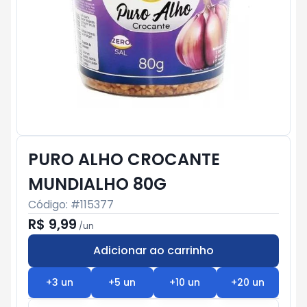
PURO ALHO CROCANTE
MUNDIALHO 80G
Código: #
115377
R$ 9,99
/
un
Adicionar ao carrinho
Subtotal:
R$ 0
+
3
un
+
5
un
+
10
un
+
20
un