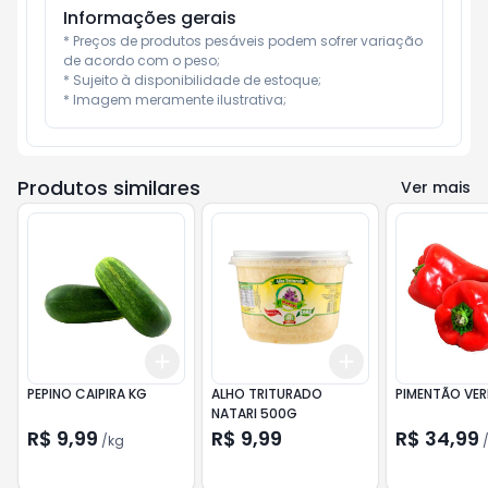
Informações gerais
* Preços de produtos pesáveis podem sofrer variação 
de acordo com o peso;

* Sujeito à disponibilidade de estoque;

* Imagem meramente ilustrativa;
Produtos similares
Ver mais
Add
Add
+
0.6
kg
+
1
kg
+
3
+
5
+
10
PEPINO CAIPIRA KG
ALHO TRITURADO
PIMENTÃO VE
NATARI 500G
R$ 9,99
R$ 9,99
R$ 34,99
/
kg