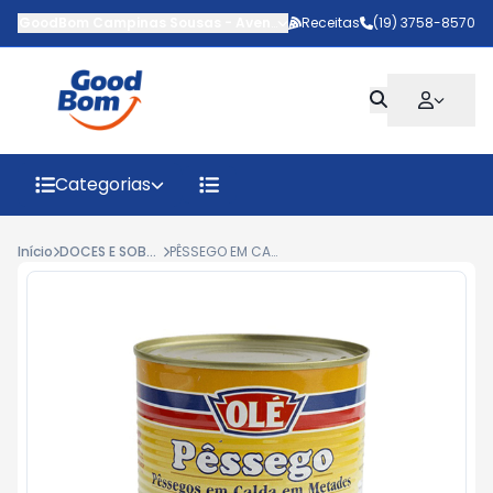
GoodBom Campinas Sousas
-
Avenida Antônio Carlos Couto de Ba
Receitas
(19) 3758-8570
Categorias
Início
DOCES E SOBREMESAS
PÊSSEGO EM CALDA OLÉ 450G