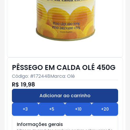
PÊSSEGO EM CALDA OLÉ 450G
Código: #
172448
Marca:
Olé
R$ 19,98
Adicionar ao carrinho
Subtotal:
R$ 0
+
3
+
5
+
10
+
20
Informações gerais