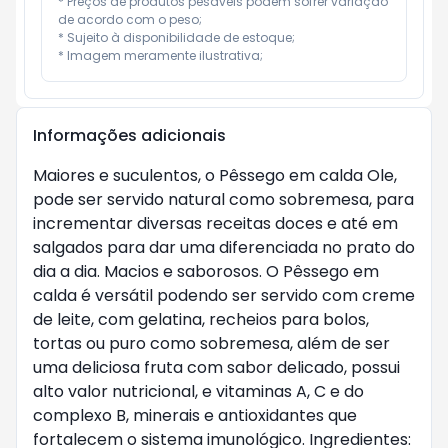
* Preços de produtos pesáveis podem sofrer variação 
de acordo com o peso;

* Sujeito à disponibilidade de estoque;

* Imagem meramente ilustrativa;
Informações adicionais
Maiores e suculentos, o Pêssego em calda Ole,
pode ser servido natural como sobremesa, para
incrementar diversas receitas doces e até em
salgados para dar uma diferenciada no prato do
dia a dia. Macios e saborosos. O Pêssego em
calda é versátil podendo ser servido com creme
de leite, com gelatina, recheios para bolos,
tortas ou puro como sobremesa, além de ser
uma deliciosa fruta com sabor delicado, possui
alto valor nutricional, e vitaminas A, C e do
complexo B, minerais e antioxidantes que
fortalecem o sistema imunológico. Ingredientes: