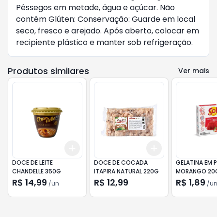
Pêssegos em metade, água e açúcar. Não
contém Glúten: Conservação: Guarde em local
seco, fresco e arejado. Após aberto, colocar em
recipiente plástico e manter sob refrigeração.
Produtos similares
Ver mais
Add
Add
+
3
+
5
+
10
+
3
+
5
+
10
DOCE DE LEITE
DOCE DE COCADA
GELATINA EM 
CHANDELLE 350G
ITAPIRA NATURAL 220G
MORANGO 20
R$ 14,99
R$ 12,99
R$ 1,89
/
un
/
u