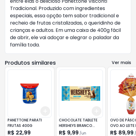
entre elas o delicioso Panettone Visconti
Tradicional. Produzido com ingredientes
especiais, essa opção tem sabor tradicional e
recheio de frutas cristalizadas, o queridinho de
crianças e adultos. Em uma caixa de 400g fácil
de abrir, ele vai adoçar e alegrar o paladar da
família toda.
Produtos similares
Ver mais
Add
Add
+
3
+
5
+
10
+
3
+
5
+
10
PANETTONE PARATI
CHOCOLATE TABLETE
OVO DE PÁSCOA KINDER
FRUTAS 400G
HERSHEYS BRANCO
OVO AO LEITE
CAPIBARRA 77G
DOS DRAGÕES
R$ 22,99
R$ 9,99
R$ 89,99
/
un