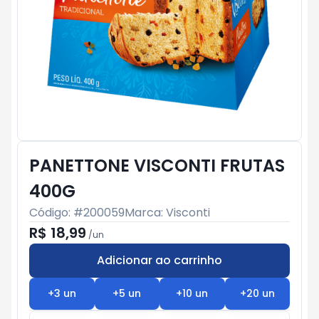
PANETTONE VISCONTI FRUTAS
400G
Código: #
200059
Marca:
Visconti
R$ 18,99
/
un
Adicionar ao carrinho
Subtotal:
R$ 0
+
3
un
+
5
un
+
10
un
+
20
un