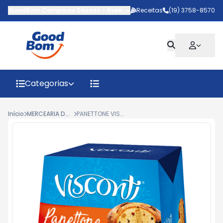
GoodBom Campinas Sousas
-
Avenida Antônio Carlos Couto de Ba
Receitas
(19) 3758-8570
Categorias
Início
MERCEARIA DOCE | SAZONAIS
PANETTONE VISCONTI FRUTAS 400G