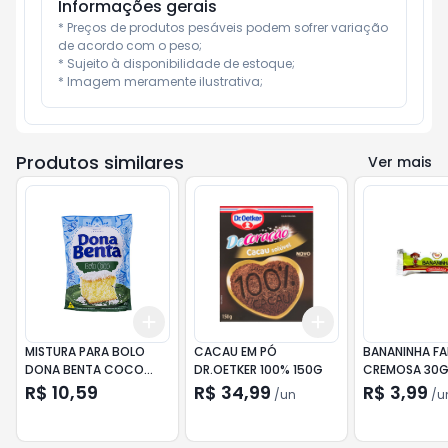
Informações gerais
* Preços de produtos pesáveis podem sofrer variação 
de acordo com o peso;

* Sujeito à disponibilidade de estoque;

* Imagem meramente ilustrativa;
Produtos similares
Ver mais
Add
Add
+
3
+
5
+
10
+
3
+
5
+
10
MISTURA PARA BOLO
CACAU EM PÓ
BANANINHA FA
DONA BENTA COCO
DR.OETKER 100% 150G
CREMOSA 30G
SACHÊ 450G
R$ 10,59
R$ 34,99
R$ 3,99
/
un
/
u