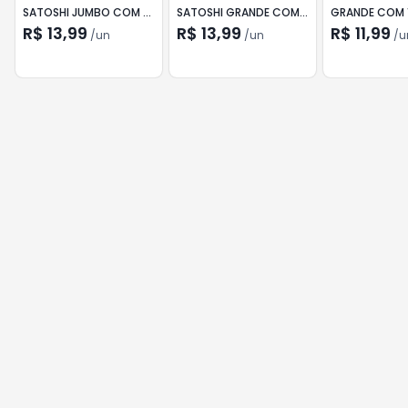
SATOSHI JUMBO COM 10
SATOSHI GRANDE COM
GRANDE COM 
UN
12
R$ 13,99
R$ 13,99
R$ 11,99
/
un
/
un
/
u