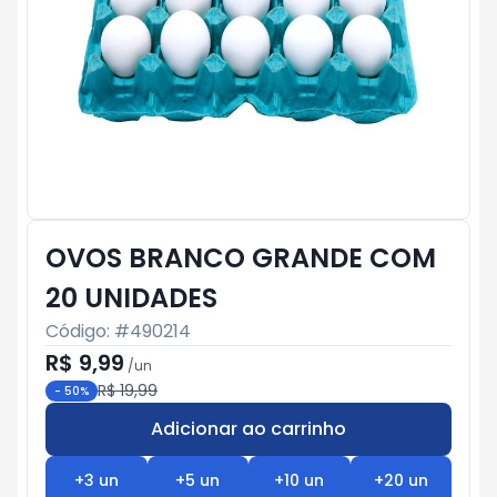
OVOS BRANCO GRANDE COM
20 UNIDADES
Código: #
490214
R$ 9,99
/
un
R$ 19,99
-
50
%
Adicionar ao carrinho
Subtotal:
R$ 0
+
3
un
+
5
un
+
10
un
+
20
un