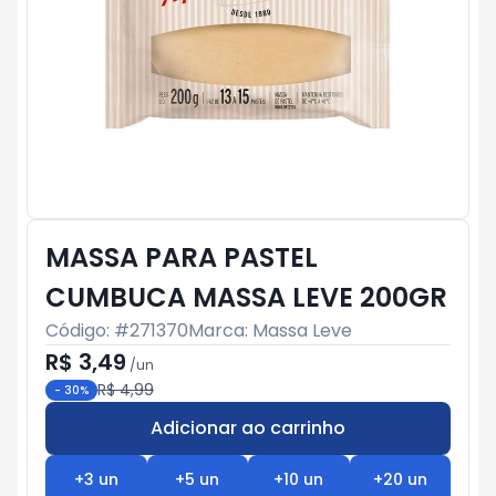
MASSA PARA PASTEL
CUMBUCA MASSA LEVE 200GR
Código: #
271370
Marca:
Massa Leve
R$ 3,49
/
un
R$ 4,99
-
30
%
Adicionar ao carrinho
Subtotal:
R$ 0
+
3
un
+
5
un
+
10
un
+
20
un