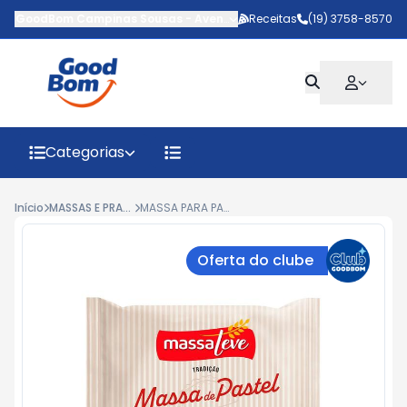
GoodBom Campinas Sousas
-
Avenida Antônio Carlos Couto de Ba
Receitas
(19) 3758-8570
Categorias
Início
MASSAS E PRATOS
MASSA PARA PASTEL CUMBUCA MASSA LEVE 200GR
Oferta do clube