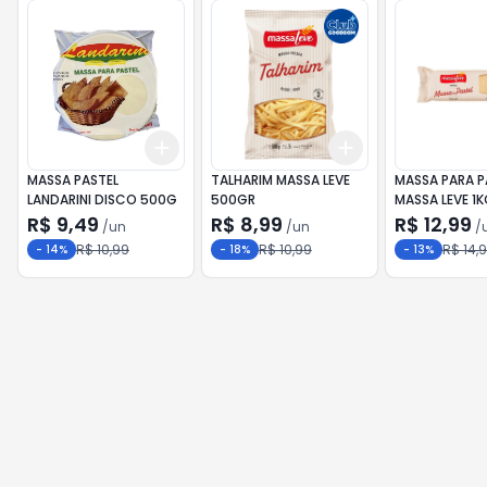
Add
Add
+
3
+
5
+
10
+
3
+
5
+
10
MASSA PASTEL
TALHARIM MASSA LEVE
MASSA PARA P
LANDARINI DISCO 500G
500GR
MASSA LEVE 1
R$ 9,49
R$ 8,99
R$ 12,99
/
un
/
un
/
R$ 10,99
R$ 10,99
R$ 14,
-
14
%
-
18
%
-
13
%