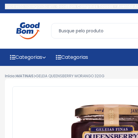
Você está navegando em:
GoodBom Campinas Sousas
-
Avenida A
Categorias
Categorias
Início
MATINAIS
GELEIA QUEENSBERRY MORANGO 320G