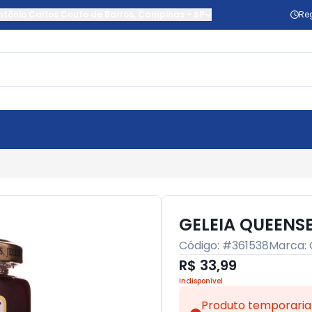
ntônio Carlos Couto de Barros
,
Campinas
-
SP
Re
GELEIA QUEEN
Código: #
361538
Marca:
R$ 33,99
Indisponível
Produto temporaria