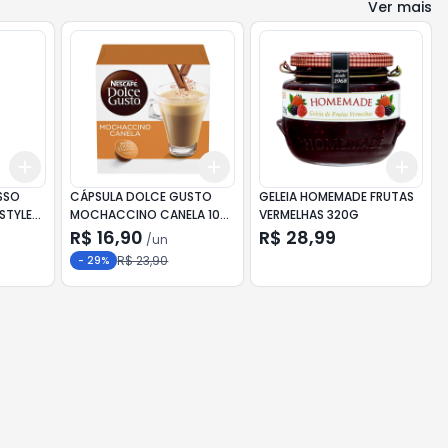
Ver mais
Add
Add
Add
+
3
+
5
+
10
+
3
+
5
+
10
+
3
SSO
CÁPSULA DOLCE GUSTO
GELEIA HOMEMADE FRUTAS
STYLE
MOCHACCINO CANELA 10
VERMELHAS 320G
CAP.
R$ 16,90
R$ 28,99
/
un
R$ 23,90
-
29
%