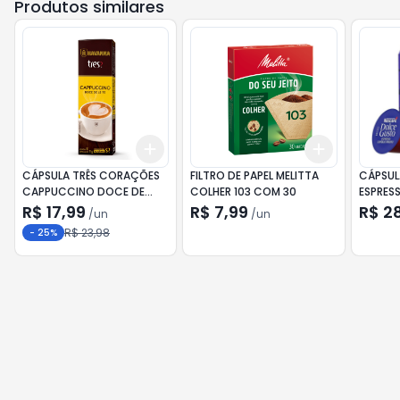
Produtos similares
Add
Add
+
3
+
5
+
10
+
3
+
5
+
CÁPSULA TRÊS CORAÇÕES
FILTRO DE PAPEL MELITTA
CÁPSUL
CAPPUCCINO DOCE DE
COLHER 103 COM 30
ESPRES
LEITE HAVANNA 10X11G
MINEIR
R$ 17,99
R$ 7,99
R$ 2
/
un
/
un
R$ 23,98
-
25
%