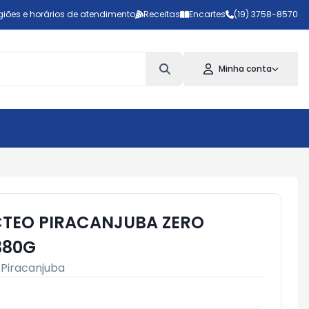
giões e horários de atendimento
Receitas
Encartes
(19) 3758-8570
Minha conta
TEO PIRACANJUBA ZERO
380G
:
Piracanjuba