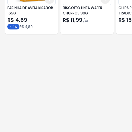
FARINHA DE AVEIA KISABOR
BISCOITO LINEA WAFER
CHIPS 
165G
CHURROS 90G
TRADICI
35G
R$ 4,69
R$ 11,99
R$ 15
/
un
R$ 4,89
-
4
%