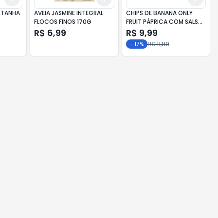
STANHA
AVEIA JASMINE INTEGRAL
CHIPS DE BANANA ONLY
FLOCOS FINOS 170G
FRUIT PÁPRICA COM SALSA
50G
R$ 6,99
R$ 9,99
R$ 11,99
-
17
%