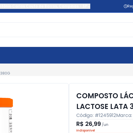
ntônio Carlos Couto de Barros
,
Campinas
-
SP
Re
 380G
COMPOSTO LÁC
LACTOSE LATA 
Código: #
1245912
Marca
R$ 26,99
/
un
Indisponível