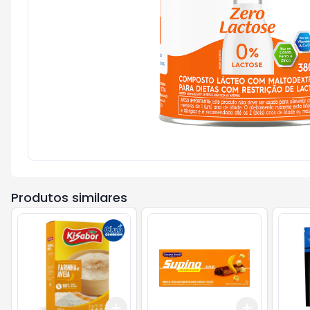
Produtos similares
Add
Add
+
3
+
5
+
10
+
3
+
5
+