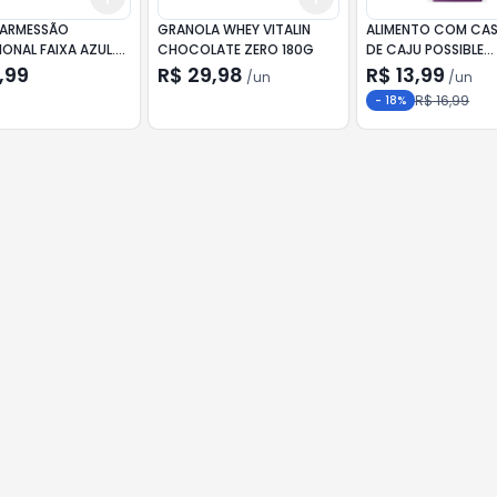
PARMESSÃO
GRANOLA WHEY VITALIN
ALIMENTO COM CA
ONAL FAIXA AZUL.
CHOCOLATE ZERO 180G
DE CAJU POSSIBLE
MORANGO 1L
,99
R$ 29,98
R$ 13,99
/
un
/
un
R$ 16,99
-
18
%