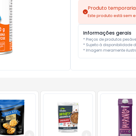
Produto temporaria
Este produto está sem 
Informações gerais
* Preços de produtos pesáv
* Sujeito à disponibilidade d
* Imagem meramente ilustra
Add
Add
10
+
3
+
5
+
10
+
3
+
5
+
10