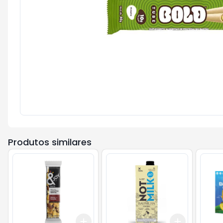
Produtos similares
Add
Add
+
3
+
5
+
10
+
3
+
5
+