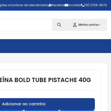
giões e horários de atendimento
Receitas
Encartes
(19) 3758-8570
Minha conta
EÍNA BOLD TUBE PISTACHE 40G
Adicionar ao carrinho
Subtotal:
R$ 0,00