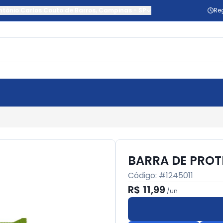
ntônio Carlos Couto de Barros
,
Campinas
-
SP
Re
BARRA DE PROT
Código: #
1245011
R$ 11,99
/
un