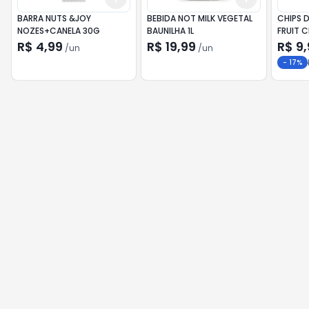
BARRA NUTS &JOY
BEBIDA NOT MILK VEGETAL
CHIPS 
NOZES+CANELA 30G
BAUNILHA 1L
FRUIT 
R$ 4,99
R$ 19,99
R$ 9,
/
un
/
un
-
17
%