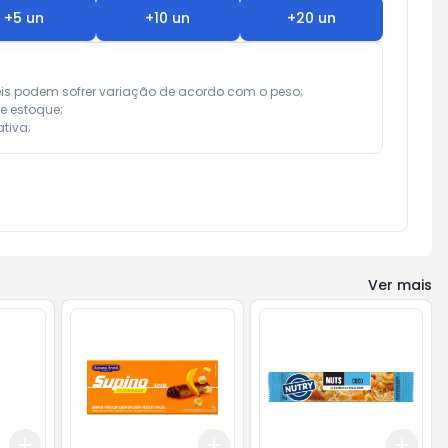
+
5
un
+
10
un
+
20
un
eis podem sofrer variação de acordo com o peso;

e estoque;

tiva;
Ver mais
Add
Add
Add
+
3
+
5
+
10
+
3
+
5
+
10
+
3