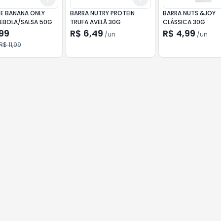
DE BANANA ONLY
BARRA NUTRY PROTEIN
BARRA NUTS &JOY
CEBOLA/SALSA 50G
TRUFA AVELÃ 30G
CLÁSSICA 30G
99
R$ 6,49
R$ 4,99
/
un
/
un
R$ 11,99