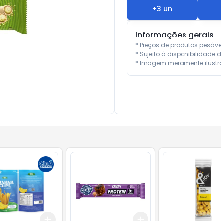
+
3
un
Informações gerais
* Preços de produtos pesáv
* Sujeito à disponibilidade d
* Imagem meramente ilustra
Add
Add
10
+
3
+
5
+
10
+
3
+
5
+
10