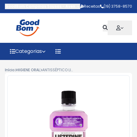
GoodBom Campinas Sousas
-
Avenida Antônio Carlos Couto de Ba
Receitas
(19) 3758-8570
Categorias
Início
HIGIENE ORAL
ANTISSÉPTICO LISTERINE CUIDADO TOTAL 500ML