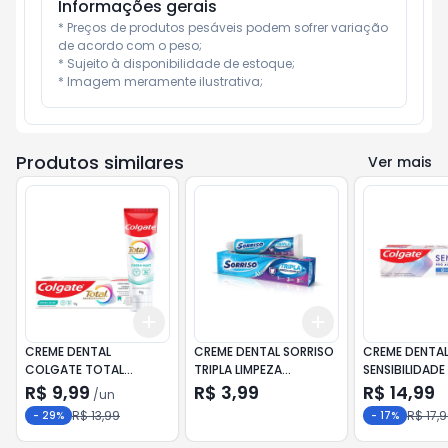
Informações gerais
* Preços de produtos pesáveis podem sofrer variação 
de acordo com o peso;

* Sujeito à disponibilidade de estoque;

* Imagem meramente ilustrativa;
Produtos similares
Ver mais
Add
Add
+
3
+
5
+
10
+
3
+
5
+
10
CREME DENTAL
CREME DENTAL SORRISO
CREME DENTAL
COLGATE TOTAL
TRIPLA LIMPEZA
SENSIBILIDAD
ADVANCED 90G
COMPLETA 70G
SENSITIVE PRO
R$ 9,99
R$ 3,99
R$ 14,99
/
un
IMEDIATO ORI
R$ 13,99
R$ 17,
-
29
%
-
17
%