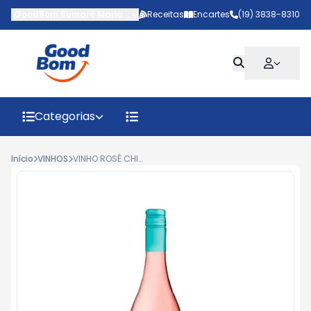
GoodBom Sumaré Maria Antônia
Receitas
-
AV MARIPA
Encartes
,
Sumaré
(19) 3838-8310
-
SP
Categorias
Início
VINHOS
VINHO ROSÉ CHILENO SANTA CAROLINA FRIZZANTE 750ML