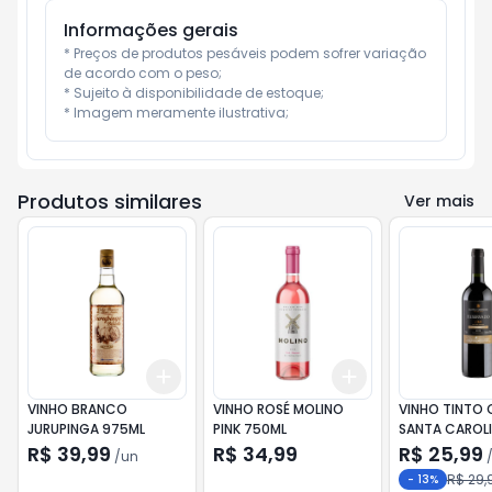
Informações gerais
* Preços de produtos pesáveis podem sofrer variação 
de acordo com o peso;

* Sujeito à disponibilidade de estoque;

* Imagem meramente ilustrativa;
Produtos similares
Ver mais
Add
Add
+
3
+
5
+
10
+
3
+
5
+
10
VINHO BRANCO
VINHO ROSÉ MOLINO
VINHO TINTO 
JURUPINGA 975ML
PINK 750ML
SANTA CAROL
RESERVADO E
R$ 39,99
R$ 34,99
R$ 25,99
/
un
LIMITADA 750
R$ 29,
-
13
%