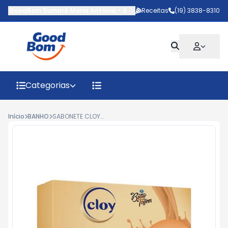
GoodBom Sumaré Maria Antônia
-
AV MARIPA
Receitas
,
Sumaré
(19) 3838-8310
-
SP
Categorias
Início
BANHO
SABONETE CLOY CARAMELO DE LEITE 80G