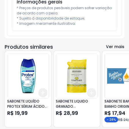
Informações gerais
* Preços de produtos pesáveis podem sofrer variação 
de acordo com o peso;

* Sujeito à disponibilidade de estoque;

* Imagem meramente ilustrativa;
Produtos similares
Ver mais
Add
Add
+
3
+
5
+
10
+
3
+
5
+
10
SABONETE LIQUÍDO
SABONETE LIQUIDO
SABONETE BA
PROTEX SÉRUM ÁCIDO
GRANADO
BANHO ORIGIN
HIALURÔNICO 250ML
TERRAAPEUTICS
C/6
R$ 19,99
R$ 28,99
R$ 17,94
CASTANHA REFIL 300ML
R$ 24
-
28
%