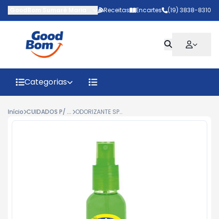
GoodBom Sumaré Maria Antônia
Receitas
-
AV MARIPA
Encartes
,
Sumaré
(19) 3838-8310
-
SP
Categorias
Início
CUIDADOS P/ CASA
ODORIZANTE SPRAY COALA BAMBU 120ML