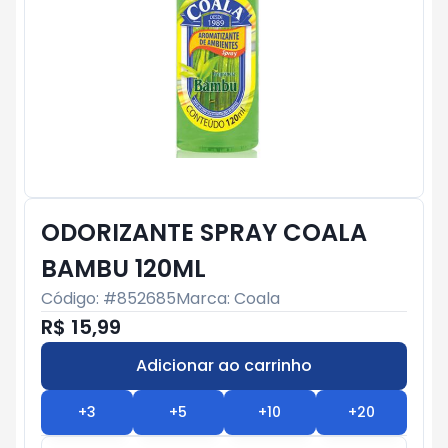
ODORIZANTE SPRAY COALA
BAMBU 120ML
Código: #
852685
Marca:
Coala
R$ 15,99
Adicionar ao carrinho
Subtotal:
R$ 0
+
3
+
5
+
10
+
20