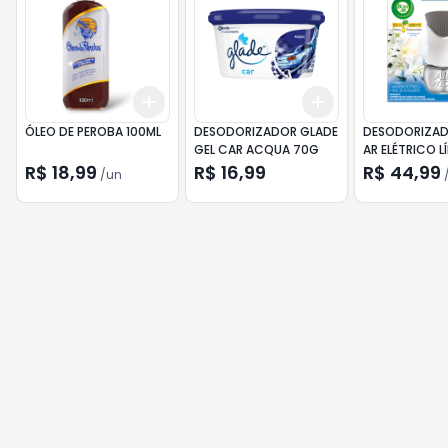
Add
Add
+
3
+
5
+
10
+
3
+
5
+
10
ÓLEO DE PEROBA 100ML
DESODORIZADOR GLADE
DESODORIZA
GEL CAR ACQUA 70G
AR ELÉTRICO L
BRANCO & A
R$ 18,99
R$ 16,99
R$ 44,99
/
un
APARELHO + RE