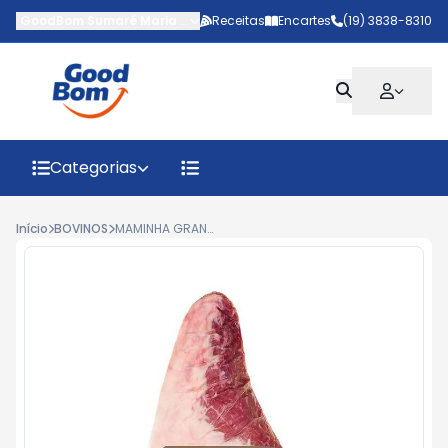
GoodBom Sumaré Maria Antônia
Receitas
-
AV MARIPA
Encartes
,
Sumaré
(19) 3838-8310
-
SP
Categorias
Início
BOVINOS
MAMINHA GRAN RESERVA SWIFT KG