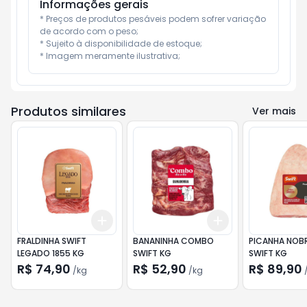
Informações gerais
* Preços de produtos pesáveis podem sofrer variação 
de acordo com o peso;

* Sujeito à disponibilidade de estoque;

* Imagem meramente ilustrativa;
Produtos similares
Ver mais
Add
Add
+
3.6
kg
+
6
kg
+
3.9
kg
+
6.5
kg
FRALDINHA SWIFT
BANANINHA COMBO
PICANHA NOB
LEGADO 1855 KG
SWIFT KG
SWIFT KG
R$ 74,90
R$ 52,90
R$ 89,90
/
kg
/
kg