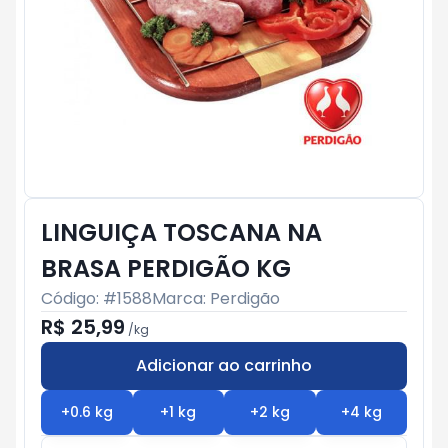
LINGUIÇA TOSCANA NA
BRASA PERDIGÃO KG
Código: #
1588
Marca:
Perdigão
R$ 25,99
/
kg
Adicionar ao carrinho
Subtotal:
R$ 0
+
0.6
kg
+
1
kg
+
2
kg
+
4
kg