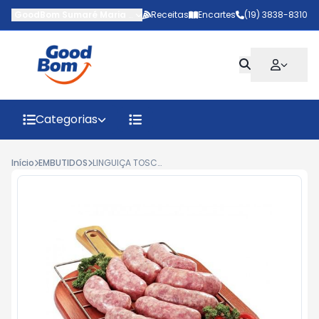
GoodBom Sumaré Maria Antônia
Receitas
-
AV MARIPA
Encartes
,
Sumaré
(19) 3838-8310
-
SP
Categorias
Início
EMBUTIDOS
LINGUIÇA TOSCANA NA BRASA PERDIGÃO KG