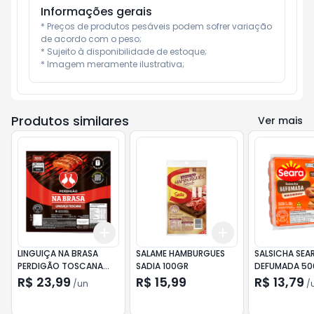
Informações gerais
* Preços de produtos pesáveis podem sofrer variação 
de acordo com o peso;

* Sujeito à disponibilidade de estoque;

* Imagem meramente ilustrativa;
Produtos similares
Ver mais
Add
Add
+
3
+
5
+
10
+
3
+
5
+
10
LINGUIÇA NA BRASA
SALAME HAMBURGUES
SALSICHA SEA
PERDIGÃO TOSCANA
SADIA 100GR
DEFUMADA 5
700G
R$ 23,99
R$ 15,99
R$ 13,79
/
un
/