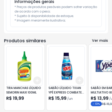
Informações gerais
* Preços de produtos pesáveis podem sofrer variação 
de acordo com o peso;

* Sujeito à disponibilidade de estoque;

* Imagem meramente ilustrativa;
Produtos similares
Ver mais
Add
Add
+
3
+
5
+
10
+
3
+
5
+
10
TIRA MANCHAS LÍQUIDO
SABÃO LÍQUIDO TIXAN
SABÃO EM BAR
SEMORIN MAXI 100ML
YPÊ EXPRESS COMBATE
MULTIATIVO 
MAU ODOR 1L
R$ 19,99
R$ 15,99
R$ 13,99
/
un
/
R$ 15,
-
13
%