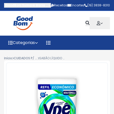
GoodBom Sumaré Maria Antônia
Receitas
-
AV MARIPA
Encartes
,
Sumaré
(19) 3838-8310
-
SP
Categorias
Início
CUIDADOS P/ ROUPA
SABÃO LÍQUIDO YPÊ POWER ACT REFIL 900ML