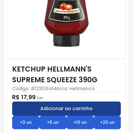
KETCHUP HELLMANN'S
SUPREME SQUEEZE 390G
Código: #
1230314
Marca:
Hellmann's
R$ 17,99
/
un
Adicionar ao carrinho
Subtotal:
R$ 0
+
3
un
+
5
un
+
10
un
+
20
un