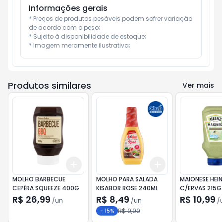
Informações gerais
* Preços de produtos pesáveis podem sofrer variação 
de acordo com o peso;

* Sujeito à disponibilidade de estoque;

* Imagem meramente ilustrativa;
Produtos similares
Ver mais
Add
Add
+
3
+
5
+
10
+
3
+
5
+
10
MOLHO BARBECUE
MOLHO PARA SALADA
MAIONESE HEI
CEPÊRA SQUEEZE 400G
KISABOR ROSE 240ML
C/ERVAS 215G
R$ 26,99
R$ 8,49
R$ 10,99
/
un
/
un
/
R$ 9,99
-
15
%