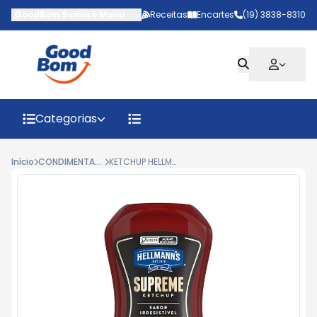
GoodBom Sumaré Maria Antônia
Receitas
-
AV MARIPA
Encartes
,
Sumaré
(19) 3838-8310
-
SP
Categorias
Início
CONDIMENTADOS
KETCHUP HELLMANN'S SUPREME SQUEEZE 390G