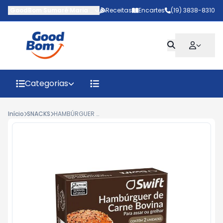
GoodBom Sumaré Maria Antônia
Receitas
-
AV MARIPA
Encartes
,
Sumaré
(19) 3838-8310
-
SP
Categorias
Início
SNACKS
HAMBÚRGUER GRAN RESERVA SWIFT 400G