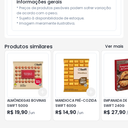
Informações gerais
* Preços de produtos pesáveis podem sofrer variação 
de acordo com o peso;

* Sujeito à disponibilidade de estoque;

* Imagem meramente ilustrativa;
Produtos similares
Ver mais
Add
Add
+
3
+
5
+
10
+
3
+
5
+
10
ALMÔNDEGAS BOVINAS
MANDIOCA PRÉ-COZIDA
EMPANADA DE
SWIFT 500G
SWIFT 600G
SWIFT 240G
R$ 19,90
R$ 14,90
R$ 27,90
/
un
/
un