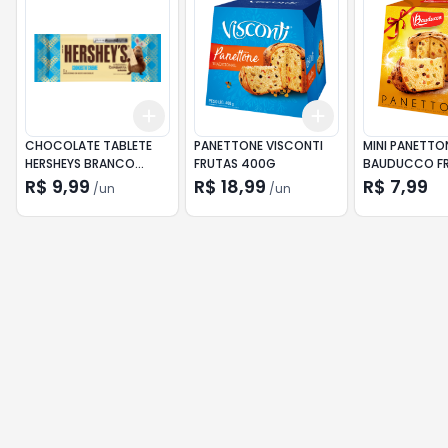
Add
Add
+
3
+
5
+
10
+
3
+
5
+
10
CHOCOLATE TABLETE
PANETTONE VISCONTI
MINI PANETTO
HERSHEYS BRANCO
FRUTAS 400G
BAUDUCCO F
CAPIBARRA 77G
80G
R$ 9,99
R$ 18,99
R$ 7,99
/
un
/
un