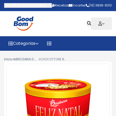
GoodBom Sumaré Maria Antônia
Receitas
-
AV MARIPA
Encartes
,
Sumaré
(19) 3838-8310
-
SP
Categorias
Início
MERCEARIA DOCE | SAZONAIS
CHOCOTTONE BAUDUCCO LATA 750G