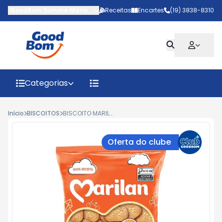
GoodBom Sumaré Maria Antônia
Receitas
-
AV MARIPA
Encartes
,
Sumaré
(19) 3838-8310
-
SP
Categorias
Início
BISCOITOS
BISCOITO MARILAN MAIZENA MINI FARINHA LÁCTEA 300G
Oferta do clube