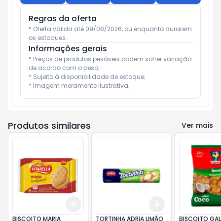
Regras da oferta
* Oferta válida até 09/08/2026, ou enquanto durarem 
os estoques.
Informações gerais
* Preços de produtos pesáveis podem sofrer variação 
de acordo com o peso;

* Sujeito à disponibilidade de estoque;

* Imagem meramente ilustrativa;
Produtos similares
Ver mais
Add
Add
+
3
+
5
+
10
+
3
+
5
+
10
BISCOITO MARIA
TORTINHA ADRIA LIMÃO
BISCOITO GA