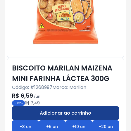
BISCOITO MARILAN MAIZENA
MINI FARINHA LÁCTEA 300G
Código: #
1268997
Marca:
Marilan
R$ 6,59
/
un
R$ 7,49
-
12
%
Adicionar ao carrinho
Subtotal:
R$ 0
+
3
un
+
5
un
+
10
un
+
20
un