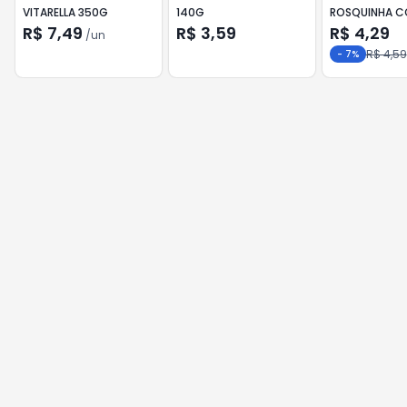
VITARELLA 350G
140G
ROSQUINHA 
300G
R$ 7,49
R$ 3,59
R$ 4,29
/
un
R$ 4,59
-
7
%