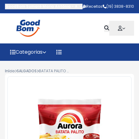
GoodBom Sumaré Maria Antônia
-
AV MARIPA
Receitas
,
Sumaré
(19) 3838-8310
-
SP
Categorias
Início
SALGADOS
BATATA PALITO AURORA 1,05KG