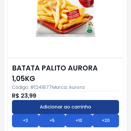
BATATA PALITO AURORA
1,05KG
Código: #
1241877
Marca:
Aurora
R$ 23,99
Adicionar ao carrinho
Subtotal:
R$ 0
+
3
+
5
+
10
+
20