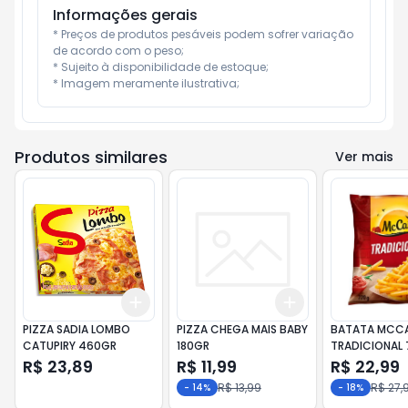
Informações gerais
* Preços de produtos pesáveis podem sofrer variação 
de acordo com o peso;

* Sujeito à disponibilidade de estoque;

* Imagem meramente ilustrativa;
Produtos similares
Ver mais
Add
Add
+
3
+
5
+
10
+
3
+
5
+
10
PIZZA SADIA LOMBO
PIZZA CHEGA MAIS BABY
BATATA MCCA
CATUPIRY 460GR
180GR
TRADICIONAL
R$ 23,89
R$ 11,99
R$ 22,99
R$ 13,99
R$ 27,
-
14
%
-
18
%