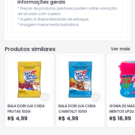
Informações gerais
* Preços de produtos pesáveis podem sofrer variação 
de acordo com o peso;

* Sujeito à disponibilidade de estoque;

* Imagem meramente ilustrativa;
Produtos similares
Ver mais
Add
Add
+
3
+
5
+
10
+
3
+
5
+
10
BALA DORI LUA CHEIA
BALA DORI LUA CHEIA
GOMA DE MA
FRUTAS 100G
CHANTILLY 100G
MENTOS UP2U
T.FRUTTI/MEN
R$ 4,99
R$ 4,99
R$ 18,99
GARRAFA UNIT