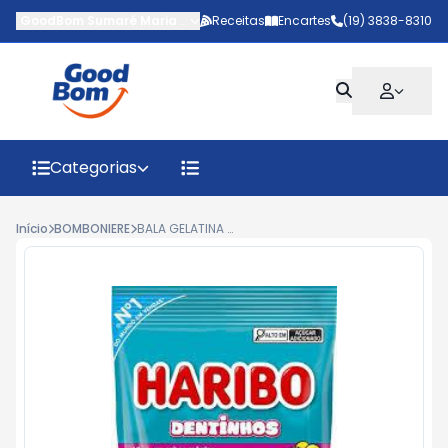
GoodBom Sumaré Maria Antônia
Receitas
-
AV MARIPA
Encartes
,
Sumaré
(19) 3838-8310
-
SP
Categorias
Início
BOMBONIERE
BALA GELATINA HARIBO DENTINHOS 80G