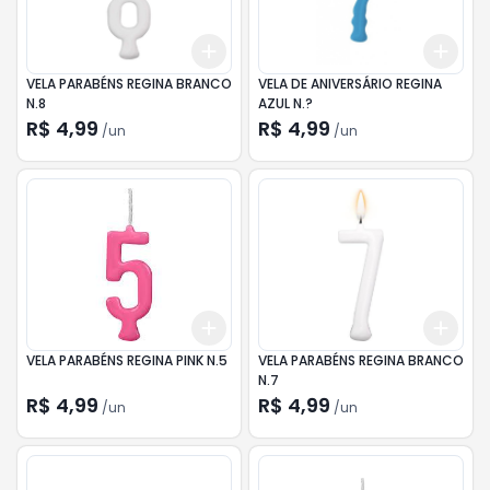
Add
Add
+
3
+
5
+
10
+
3
VELA PARABÉNS REGINA BRANCO
VELA DE ANIVERSÁRIO REGINA
N.8
AZUL N.?
R$ 4,99
R$ 4,99
/
un
/
un
Add
Add
+
3
+
5
+
10
+
3
VELA PARABÉNS REGINA PINK N.5
VELA PARABÉNS REGINA BRANCO
N.7
R$ 4,99
R$ 4,99
/
un
/
un