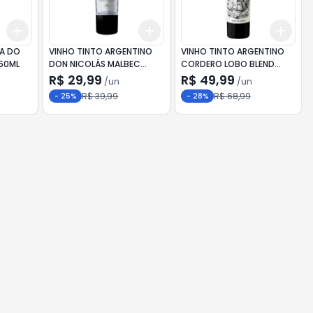
Add
Add
Add
+
3
+
5
+
10
+
3
+
5
+
10
+
3
TA DO
VINHO TINTO ARGENTINO
VINHO TINTO ARGENTINO
50ML
DON NICOLÁS MALBEC
CORDERO LOBO BLEND
750ML
750ML
R$ 29,99
R$ 49,99
/
un
/
un
R$ 39,99
R$ 68,99
-
25
%
-
28
%