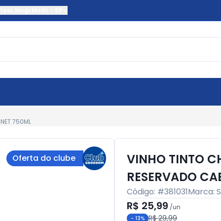
tesi
,
Mogi Mirim
-
SP
RNET 750ML
VINHO TINTO C
Oferta do clube
RESERVADO CA
Código: #
381031
Marca:
S
R$ 25,99
/
un
R$ 29,99
-
13
%