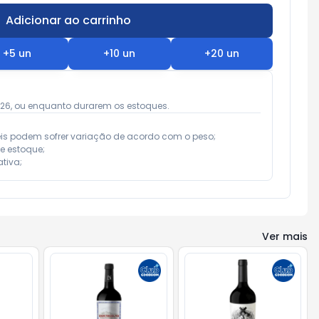
Adicionar ao carrinho
Subtotal:
R$ 0,00
+
5
un
+
10
un
+
20
un
026, ou enquanto durarem os estoques.
eis podem sofrer variação de acordo com o peso;

e estoque;

tiva;
Ver mais