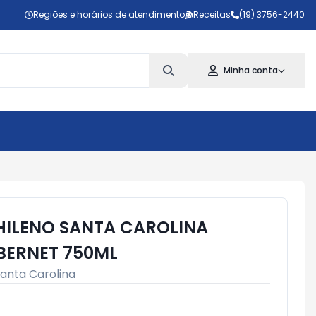
Regiões e horários de atendimento
Receitas
(19) 3756-2440
Minha conta
HILENO SANTA CAROLINA
BERNET 750ML
anta Carolina