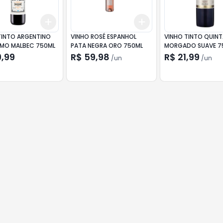
Add
Add
10
+
3
+
5
+
10
+
3
+
5
+
10
TINTO ARGENTINO
VINHO ROSÉ ESPANHOL
VINHO TINTO QUIN
LMO MALBEC 750ML
PATA NEGRA ORO 750ML
MORGADO SUAVE 7
9,99
R$ 59,98
R$ 21,99
/
un
/
un