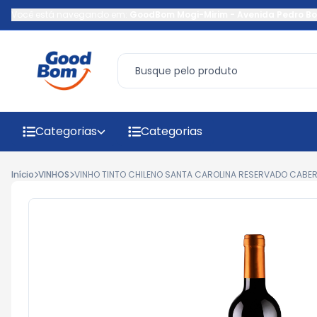
Você está navegando em:
GoodBom Mogi-Mirim
-
Avenida Pedro Bo
Categorias
Categorias
Início
VINHOS
VINHO TINTO CHILENO SANTA CAROLINA RESERVADO CABE