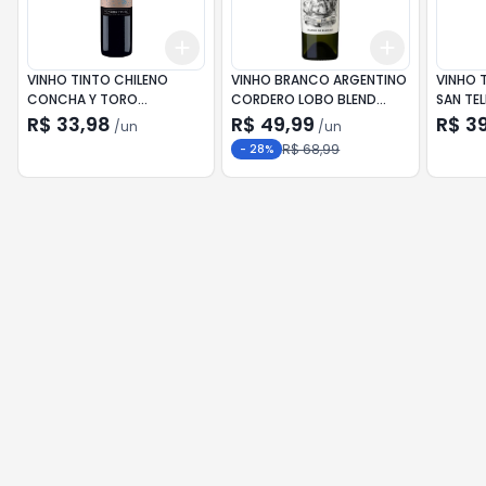
Add
Add
+
3
+
5
+
10
+
3
+
5
+
VINHO TINTO CHILENO
VINHO BRANCO ARGENTINO
VINHO 
CONCHA Y TORO
CORDERO LOBO BLEND
SAN TE
RESERVADO SWEET RED
750ML
R$ 33,98
R$ 49,99
R$ 3
/
un
/
un
750ML
R$ 68,99
-
28
%