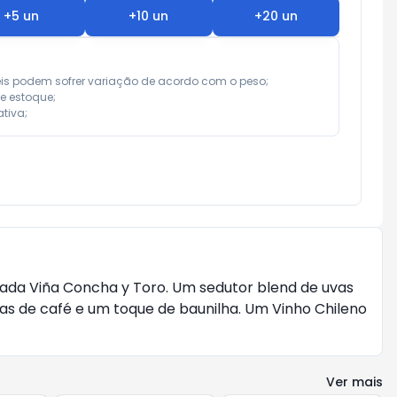
+
5
un
+
10
un
+
20
un
eis podem sofrer variação de acordo com o peso;

e estoque;

tiva;
omada Viña Concha y Toro. Um sedutor blend de uvas
tas de café e um toque de baunilha. Um Vinho Chileno
Ver mais