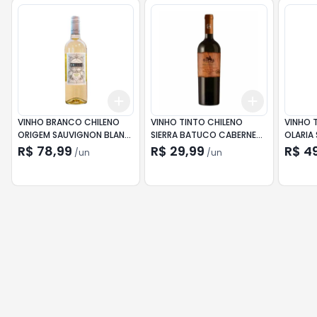
Add
Add
+
3
+
5
+
10
+
3
+
5
+
VINHO BRANCO CHILENO
VINHO TINTO CHILENO
VINHO 
ORIGEM SAUVIGNON BLANC
SIERRA BATUCO CABERNET
OLARIA
750ML
SAUVIGNON 750ML
R$ 78,99
R$ 29,99
R$ 4
/
un
/
un