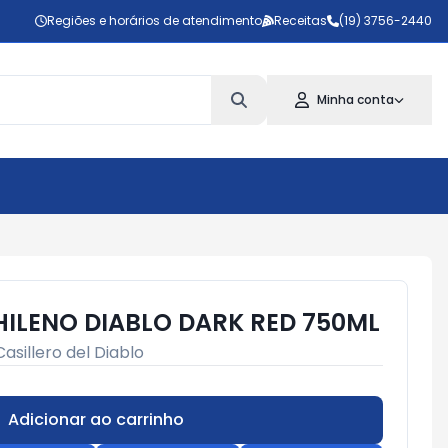
Regiões e horários de atendimento
Receitas
(19) 3756-2440
Minha conta
HILENO DIABLO DARK RED 750ML
Casillero del Diablo
Adicionar ao carrinho
Subtotal:
R$ 0,00