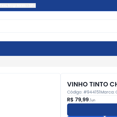
tesi
,
Mogi Mirim
-
SP
VINHO TINTO C
Código: #
944151
Marca:
R$ 79,99
/
un