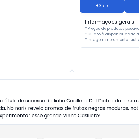
+
3
un
Informações gerais
* Preços de produtos pesáv
* Sujeito à disponibilidade d
* Imagem meramente ilustra
um rótulo de sucesso da linha Casillero Del Diablo da ren
da. No nariz revela aromas de frutas negras maduras, no
experimentar esse grande Vinho Casillero!