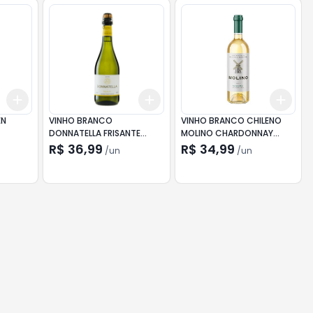
Add
Add
Add
+
3
+
5
+
10
+
3
+
5
+
10
+
3
EN
VINHO BRANCO
VINHO BRANCO CHILENO
DONNATELLA FRISANTE
MOLINO CHARDONNAY
SUAVE 660ML
750ML
R$ 36,99
R$ 34,99
/
un
/
un