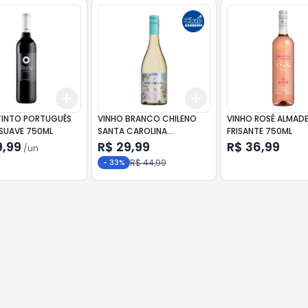
Add
Add
10
+
3
+
5
+
10
+
3
+
5
+
10
TINTO PORTUGUÊS
VINHO BRANCO CHILENO
VINHO ROSÉ ALMAD
 SUAVE 750ML
SANTA CAROLINA
FRISANTE 750ML
FRIZZANTE 750ML
9,99
R$ 29,99
R$ 36,99
/
un
R$ 44,99
-
33
%