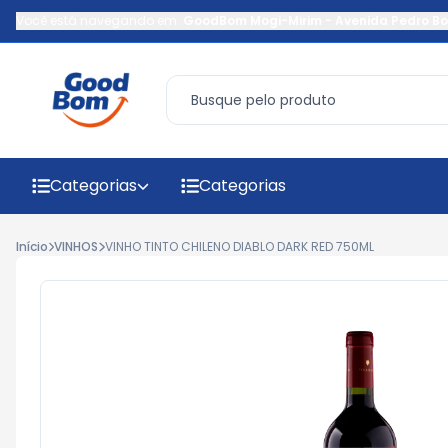
Você está navegando em:
GoodBom Mogi-Mirim
-
Avenida Pedro Bo
Categorias
Categorias
Início
VINHOS
VINHO TINTO CHILENO DIABLO DARK RED 750ML