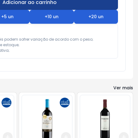
Adicionar ao carrinho
Subtotal:
R$ 0,00
+
5
un
+
10
un
+
20
un
eis podem sofrer variação de acordo com o peso;

e estoque;

tiva;
Ver mais
Add
Add
Add
+
3
+
5
+
10
+
3
+
5
+
10
+
3