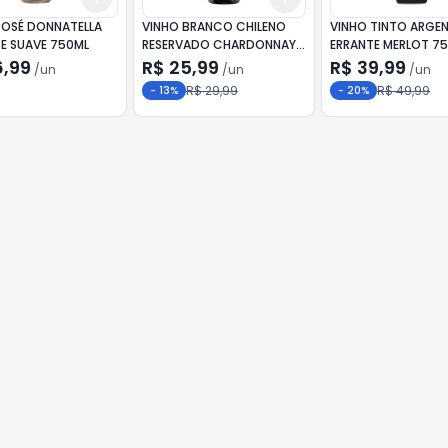
ROSÉ DONNATELLA
VINHO BRANCO CHILENO
VINHO TINTO ARGE
TE SUAVE 750ML
RESERVADO CHARDONNAY
ERRANTE MERLOT 7
750ML
6,99
R$ 25,99
R$ 39,99
/
un
/
un
/
un
R$ 29,99
R$ 49,99
-
13
%
-
20
%