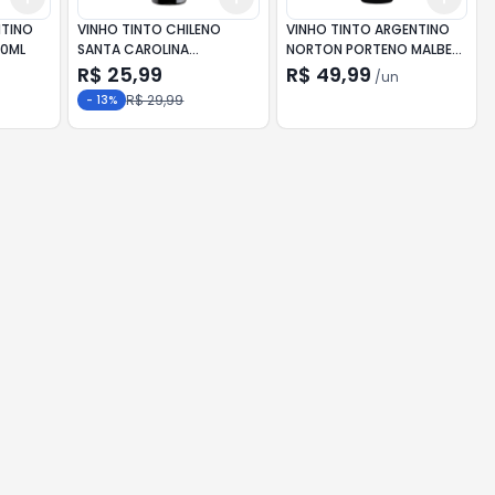
NTINO
VINHO TINTO CHILENO
VINHO TINTO ARGENTINO
50ML
SANTA CAROLINA
NORTON PORTENO MALBEC
RESERVADO MALBEC 750ML
750ML
R$ 25,99
R$ 49,99
/
un
R$ 29,99
-
13
%