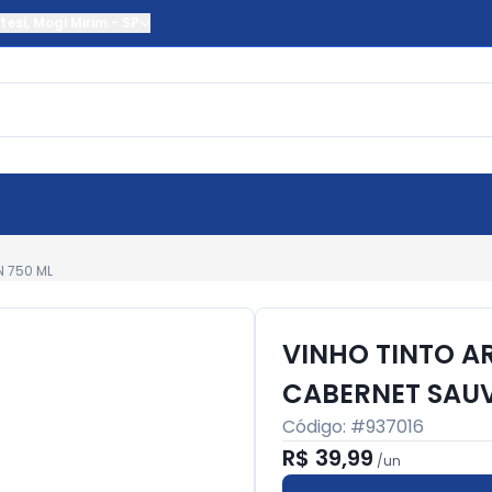
tesi
,
Mogi Mirim
-
SP
 750 ML
VINHO TINTO A
CABERNET SAU
Código: #
937016
R$ 39,99
/
un