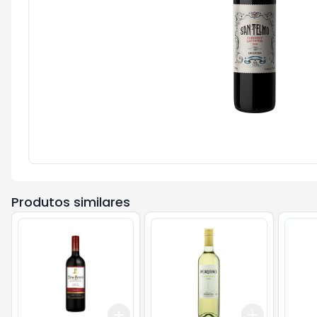
Produtos similares
Add
Add
+
3
+
5
+
10
+
3
+
5
+