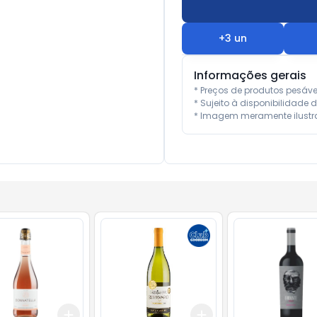
+
3
un
Informações gerais
* Preços de produtos pesáv
* Sujeito à disponibilidade d
* Imagem meramente ilustra
Add
Add
10
+
3
+
5
+
10
+
3
+
5
+
10