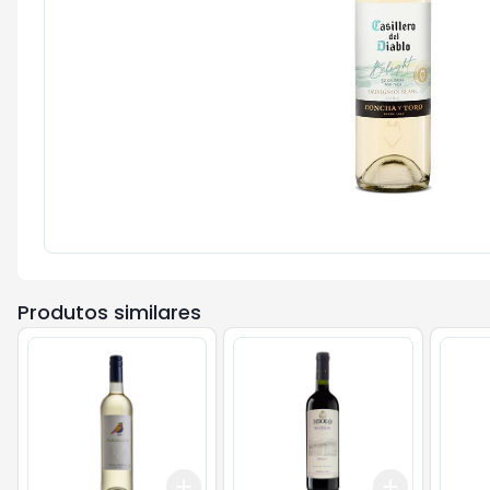
Produtos similares
Add
Add
+
3
+
5
+
10
+
3
+
5
+