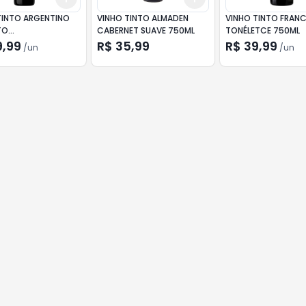
TINTO ARGENTINO
VINHO TINTO ALMADEN
VINHO TINTO FRANC
TO
CABERNET SUAVE 750ML
TONÉLETCE 750ML
ET/MALBEC 750ML
9,99
R$ 35,99
R$ 39,99
/
un
/
un