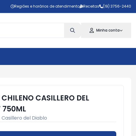
Regiões e horários de atendimento
Receitas
(19) 3756-2440
Minha conta
CHILENO CASILLERO DEL
T 750ML
:
Casillero del Diablo