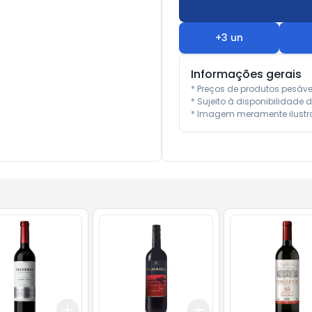
+
3
un
Informações gerais
* Preços de produtos pesáv
* Sujeito à disponibilidade d
* Imagem meramente ilustra
Add
Add
10
+
3
+
5
+
10
+
3
+
5
+
10