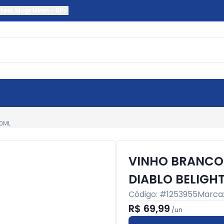
tesi
,
Mogi Mirim
-
SP
50ML
VINHO BRANCO 
DIABLO BELIGH
Código: #
1253955
Marca
R$ 69,99
/
un