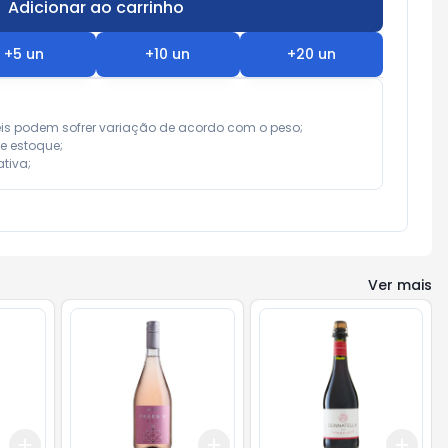
Adicionar ao carrinho
Subtotal:
R$ 0,00
+
5
un
+
10
un
+
20
un
eis podem sofrer variação de acordo com o peso;

e estoque;

tiva;
Ver mais
Add
Add
Add
+
3
+
5
+
10
+
3
+
5
+
10
+
3