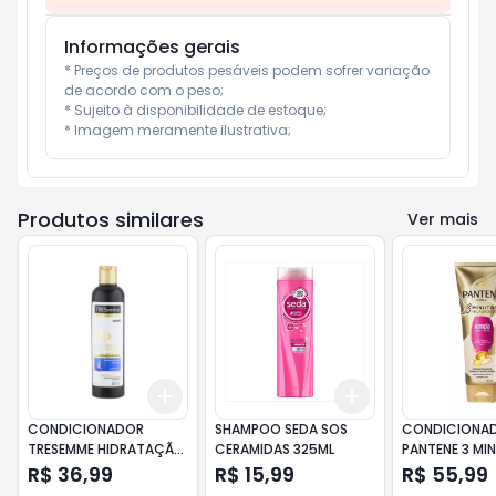
Informações gerais
* Preços de produtos pesáveis podem sofrer variação 
de acordo com o peso;

* Sujeito à disponibilidade de estoque;

* Imagem meramente ilustrativa;
Produtos similares
Ver mais
Add
Add
+
3
+
5
+
10
+
3
+
5
+
10
CONDICIONADOR
SHAMPOO SEDA SOS
CONDICIONA
TRESEMME HIDRATAÇÃO
CERAMIDAS 325ML
PANTENE 3 MIN
PROFUNDA 400ML
MILAGROSOS 
R$ 36,99
R$ 15,99
R$ 55,99