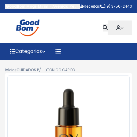
GoodBom Mogi-Mirim
-
Avenida Pedro Botesi
Receitas
,
Mogi Mirim
(19) 3756-2440
-
SP
Categorias
Início
CUIDADOS P/ CABELO
TONICO CAP.FORT.OX MARI MARIA VITA GLOW BLEND VIT.30ML