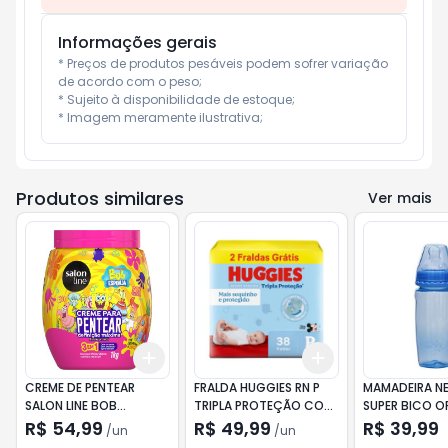
Informações gerais
* Preços de produtos pesáveis podem sofrer variação 
de acordo com o peso;

* Sujeito à disponibilidade de estoque;

* Imagem meramente ilustrativa;
Produtos similares
Ver mais
Add
Add
+
3
+
5
+
10
+
3
+
5
+
10
CREME DE PENTEAR
FRALDA HUGGIES RN P
MAMADEIRA N
SALON LINE BOB
TRIPLA PROTEÇÃO COM
SUPER BICO 
ESPONJA 3EM1 - 1KG
38 UNID. GRÁTIS 2 UNID.
300ML AZUL
R$ 54,99
R$ 49,99
R$ 39,99
/
un
/
un