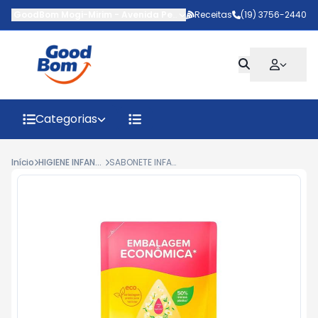
GoodBom Mogi-Mirim
-
Avenida Pedro Botesi
Receitas
,
Mogi Mirim
(19) 3756-2440
-
SP
Categorias
Início
HIGIENE INFANTIL
SABONETE INFANTIL BABY JOHNSON GLICERINA CAMOMILA REFIL 400ML