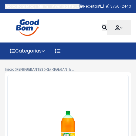
GoodBom Mogi-Mirim
-
Avenida Pedro Botesi
Receitas
,
Mogi Mirim
(19) 3756-2440
-
SP
Categorias
Início
REFRIGERANTES
REFRIGERANTE MOGI MAÇÃ 2L