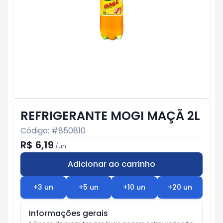
REFRIGERANTE MOGI MAÇÃ 2L
Código: #
850810
R$ 6,19
/
un
Adicionar ao carrinho
Subtotal:
R$ 0
+
3
un
+
5
un
+
10
un
+
20
un
Informações gerais