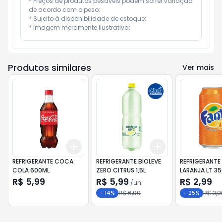
* Preços de produtos pesáveis podem sofrer variação 
de acordo com o peso;

* Sujeito à disponibilidade de estoque;

* Imagem meramente ilustrativa;
Produtos similares
Ver mais
Add
Add
+
3
+
5
+
10
+
3
+
5
+
10
REFRIGERANTE COCA
REFRIGERANTE BIOLEVE
REFRIGERANTE
COLA 600ML
ZERO CITRUS 1,5L
LARANJA LT 3
R$ 5,99
R$ 5,99
R$ 2,99
/
un
R$ 6,99
R$ 3,9
-
14
%
-
25
%