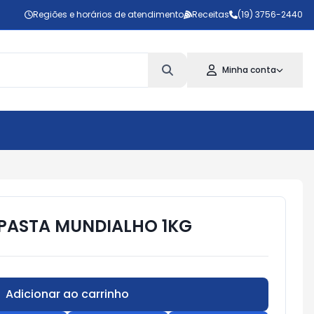
Regiões e horários de atendimento
Receitas
(19) 3756-2440
Minha conta
PASTA MUNDIALHO 1KG
Adicionar ao carrinho
Subtotal:
R$ 0,00