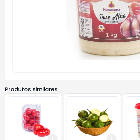
Produtos similares
Add
Add
+
3
+
5
+
10
+
0.3
kg
+