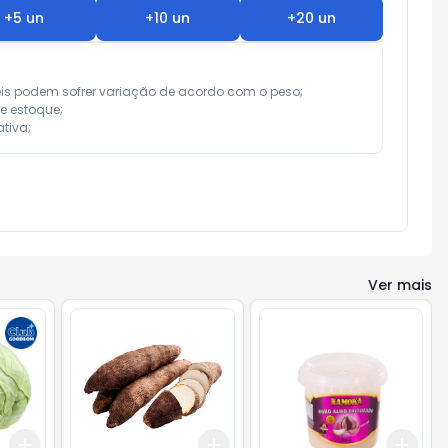
+
5
un
+
10
un
+
20
un
eis podem sofrer variação de acordo com o peso;

e estoque;

tiva;
Ver mais
Add
Add
Add
+
5.4
kg
+
9
kg
+
0.9
kg
+
1.5
kg
+
3