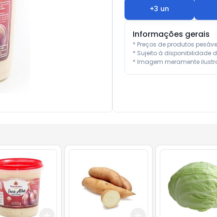
+
3
un
Informações gerais
* Preços de produtos pesáv
* Sujeito à disponibilidade d
* Imagem meramente ilustra
Add
Add
0.5
kg
+
3
+
5
+
10
+
0.9
kg
+
1.5
kg