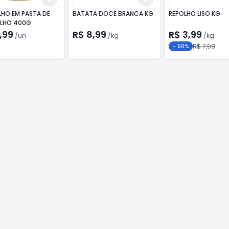
LHO EM PASTA DE
BATATA DOCE BRANCA KG
REPOLHO LISO KG
LHO 400G
,99
R$ 8,99
R$ 3,99
/
un
/
kg
/
kg
R$ 7,99
-
50
%