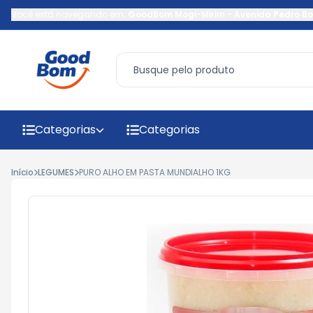
Você está navegando em:
GoodBom Mogi-Mirim
-
Avenida Pedro Bo
Categorias
Categorias
Início
LEGUMES
PURO ALHO EM PASTA MUNDIALHO 1KG