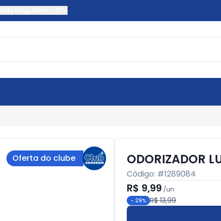
tesi
,
Mogi Mirim
-
SP
ODORIZADOR LU
Oferta do clube
Código: #
1289084
R$ 9,99
/
un
R$ 13,99
-
29
%