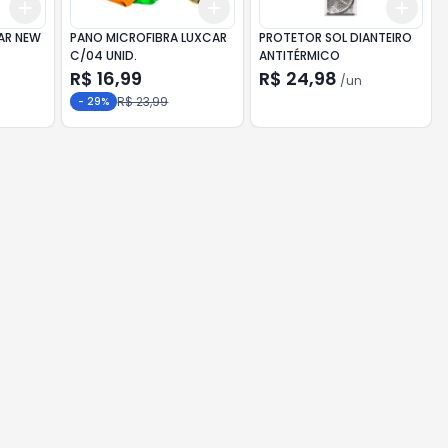
Add
Add
Add
+
3
+
5
+
10
+
3
+
5
+
10
+
3
AR NEW
PANO MICROFIBRA LUXCAR
PROTETOR SOL DIANTEIRO
C/04 UNID.
ANTITÉRMICO
R$ 16,99
R$ 24,98
/
un
R$ 23,99
-
29
%