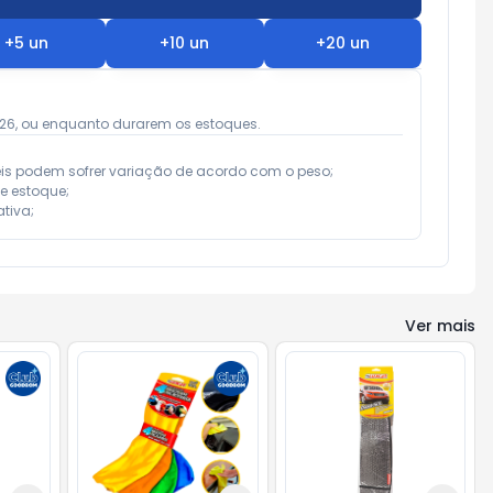
+
5
un
+
10
un
+
20
un
026, ou enquanto durarem os estoques.
eis podem sofrer variação de acordo com o peso;

e estoque;

tiva;
Ver mais