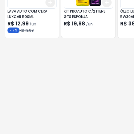
Add
Add
+
3
+
5
+
10
+
3
+
5
+
LAVA AUTO COM CERA
KIT PROAUTO C/2 ITENS
ÓLEO LU
LUXCAR 500ML
GTS ESPONJA
5W30API
R$ 12,99
R$ 19,98
R$ 3
/
un
/
un
R$ 13,98
-
7
%