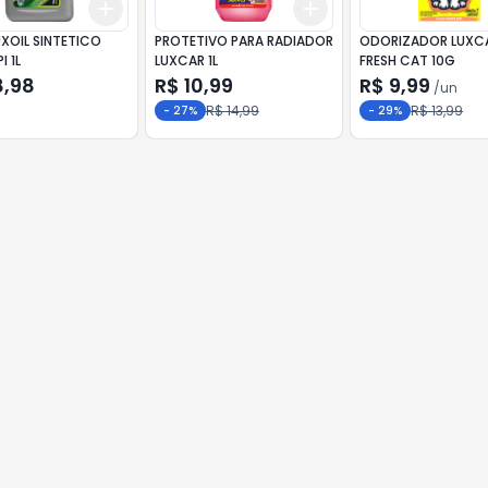
Add
Add
10
+
3
+
5
+
10
+
3
+
5
+
10
XOIL SINTETICO
PROTETIVO PARA RADIADOR
ODORIZADOR LUXC
 1L
LUXCAR 1L
FRESH CAT 10G
8,98
R$ 10,99
R$ 9,99
/
un
R$ 14,99
R$ 13,99
-
27
%
-
29
%