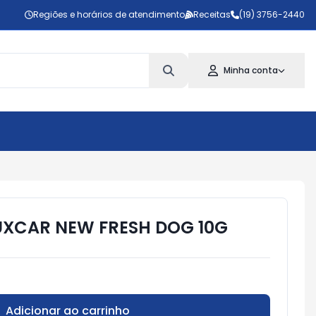
Regiões e horários de atendimento
Receitas
(19) 3756-2440
Minha conta
XCAR NEW FRESH DOG 10G
Adicionar ao carrinho
Subtotal:
R$ 0,00