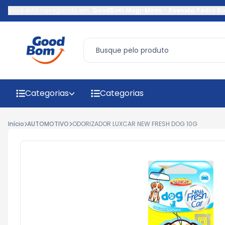
Você está navegando em:
GoodBom Mogi-Mirim
-
Avenida Pedro Bo
Categorias
Categorias
Início
AUTOMOTIVO
ODORIZADOR LUXCAR NEW FRESH DOG 10G