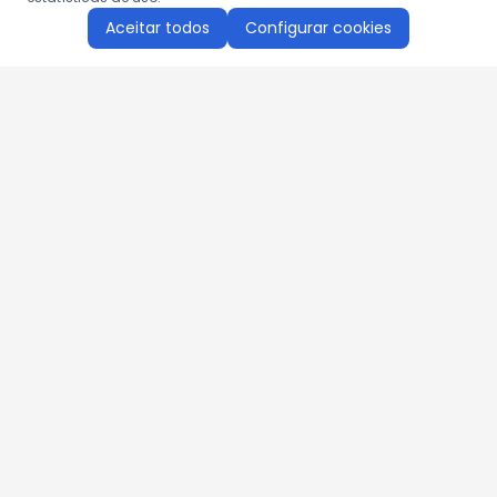
Aceitar todos
Configurar cookies
Aproveite as nossas promoções!
Cadastre seu e-mail e receba ofertas exclusivas.
QUERO RECEBER