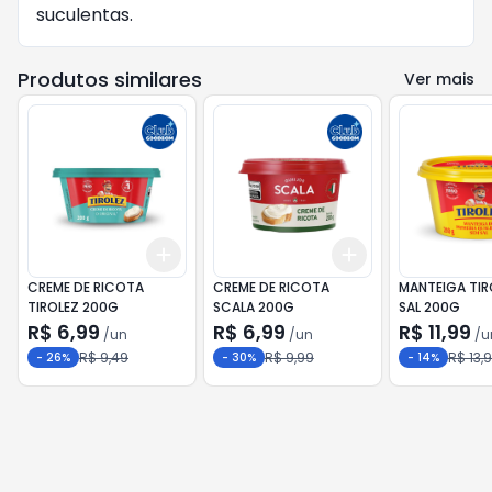
suculentas.
Produtos similares
Ver mais
Add
Add
+
3
+
5
+
10
+
3
+
5
+
10
CREME DE RICOTA
CREME DE RICOTA
MANTEIGA TIR
TIROLEZ 200G
SCALA 200G
SAL 200G
R$ 6,99
R$ 6,99
R$ 11,99
/
un
/
un
/
u
R$ 9,49
R$ 9,99
R$ 13,
-
26
%
-
30
%
-
14
%