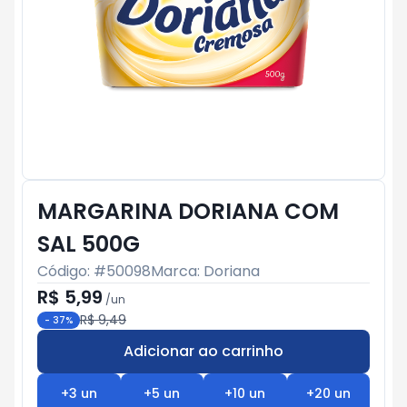
MARGARINA DORIANA COM
SAL 500G
Código: #
50098
Marca:
Doriana
R$ 5,99
/
un
R$ 9,49
-
37
%
Adicionar ao carrinho
Subtotal:
R$ 0
+
3
un
+
5
un
+
10
un
+
20
un