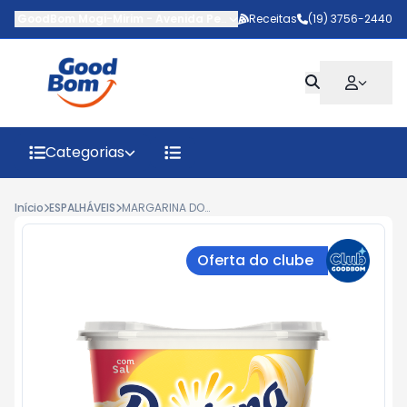
GoodBom Mogi-Mirim
-
Avenida Pedro Botesi
Receitas
,
Mogi Mirim
(19) 3756-2440
-
SP
Categorias
Início
ESPALHÁVEIS
MARGARINA DORIANA COM SAL 500G
Oferta do clube