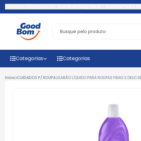
Você está navegando em:
GoodBom Mogi-Mirim
-
Avenida Pedro Bo
Categorias
Categorias
Início
CUIDADOS P/ ROUPA
SABÃO LÍQUIDO PARA ROUPAS FINAS E DELICA