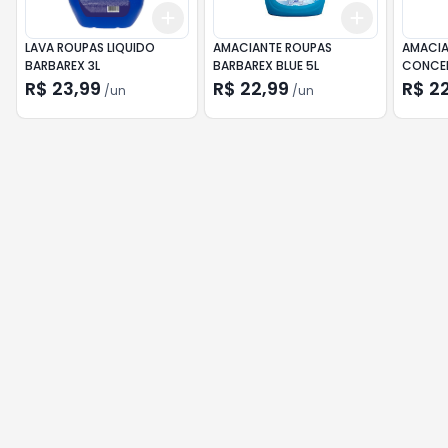
Add
Add
+
3
+
5
+
10
+
3
+
5
+
LAVA ROUPAS LIQUIDO
AMACIANTE ROUPAS
AMACIA
BARBAREX 3L
BARBAREX BLUE 5L
CONCEN
COCO&B
R$ 23,99
R$ 22,99
R$ 2
/
un
/
un