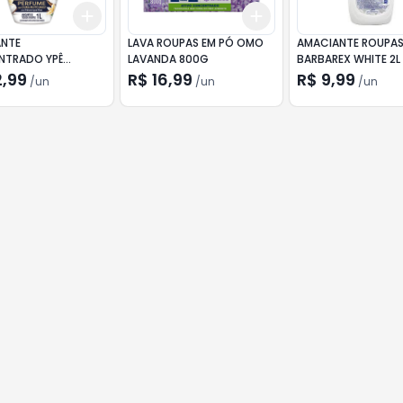
Add
Add
10
+
3
+
5
+
10
+
3
+
5
+
10
NTE
LAVA ROUPAS EM PÓ OMO
AMACIANTE ROUPA
TRADO YPÊ
LAVANDA 800G
BARBAREX WHITE 2L
AUNILHA 1L
2,99
R$ 16,99
R$ 9,99
/
un
/
un
/
un