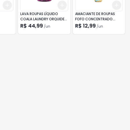
Add
Add
Add
+
3
+
5
+
10
+
3
+
5
+
10
+
3
S
LAVA ROUPAS LÍQUIDO
AMACIANTE DE ROUPAS
COALA LAUNDRY ORQUIDEA
FOFO CONCENTRADO
NEGRA 3L
AMARELO CHAMEGO 500ML
R$ 44,99
R$ 12,99
/
un
/
un