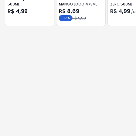
500ML
MANGO LOCO 473ML
ZERO 500ML
R$ 4,99
R$ 8,69
R$ 4,99
/
u
R$ 9,98
-
13
%