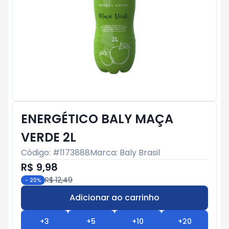
ENERGÉTICO BALY MAÇA
VERDE 2L
Código: #
1173888
Marca:
Baly Brasil
R$ 9,98
R$ 12,49
-
20
%
Adicionar ao carrinho
Subtotal:
R$ 0
+
3
+
5
+
10
+
20