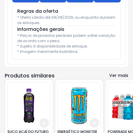
Regras da oferta
* Oferta válida até 09/08/2026, ou enquanto durarem 
os estoques.
Informações gerais
* Preços de produtos pesáveis podem sofrer variação 
de acordo com o peso;

* Sujeito à disponibilidade de estoque;

* Imagem meramente ilustrativa;
Produtos similares
Ver mais
Add
Add
+
3
+
5
+
10
+
3
+
5
+
10
SUCO AÇAÍ DO FUTURO
ENERGÉTICO MONSTER
POWERADE MO