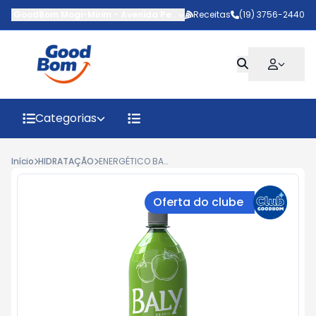
GoodBom Mogi-Mirim
-
Avenida Pedro Botesi
Receitas
,
Mogi Mirim
(19) 3756-2440
-
SP
Categorias
Início
HIDRATAÇÃO
ENERGÉTICO BALY MAÇA VERDE 2L
Oferta do clube