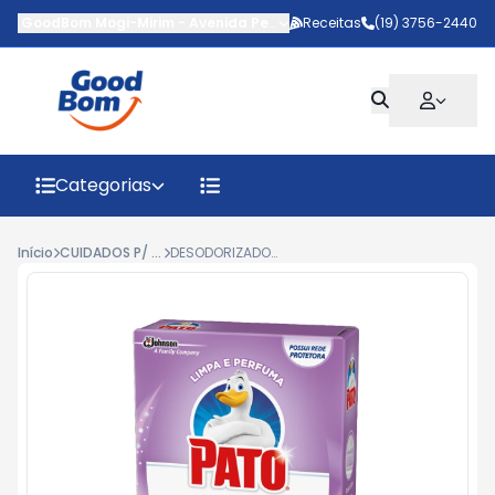
GoodBom Mogi-Mirim
-
Avenida Pedro Botesi
Receitas
,
Mogi Mirim
(19) 3756-2440
-
SP
Categorias
Início
CUIDADOS P/ BANHEIRO
DESODORIZADOR PATO PEDRA SANIT.LAVANDA 25G