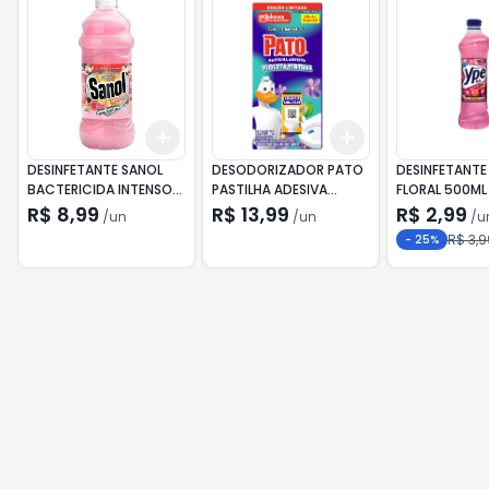
Add
Add
+
3
+
5
+
10
+
3
+
5
+
10
DESINFETANTE SANOL
DESODORIZADOR PATO
DESINFETANTE 
BACTERICIDA INTENSO
PASTILHA ADESIVA
FLORAL 500ML
2L
VIOLETA C/3
R$ 8,99
R$ 13,99
R$ 2,99
/
un
/
un
/
u
R$ 3,9
-
25
%