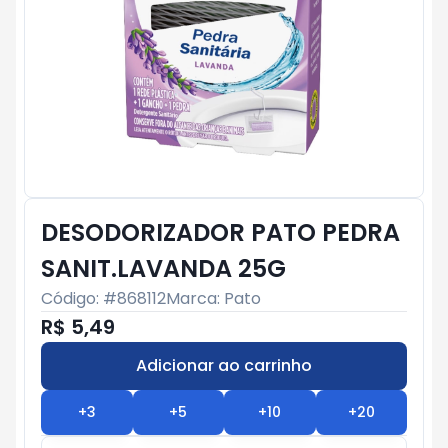
DESODORIZADOR PATO PEDRA
SANIT.LAVANDA 25G
Código: #
868112
Marca:
Pato
R$ 5,49
Adicionar ao carrinho
Subtotal:
R$ 0
+
3
+
5
+
10
+
20