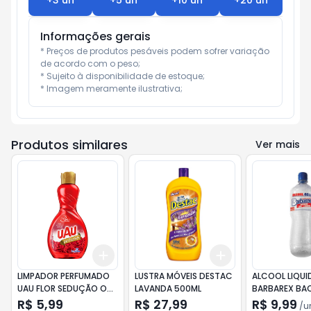
+
3
un
+
5
un
+
10
un
+
20
un
Informações gerais
* Preços de produtos pesáveis podem sofrer variação 
de acordo com o peso;

* Sujeito à disponibilidade de estoque;

* Imagem meramente ilustrativa;
Produtos similares
Ver mais
Add
Add
+
3
+
5
+
10
+
3
+
5
+
10
LIMPADOR PERFUMADO
LUSTRA MÓVEIS DESTAC
ALCOOL LIQUI
UAU FLOR SEDUÇÃO O
LAVANDA 500ML
BARBAREX BA
500ML
46º 1L
R$ 5,99
R$ 27,99
R$ 9,99
/
u