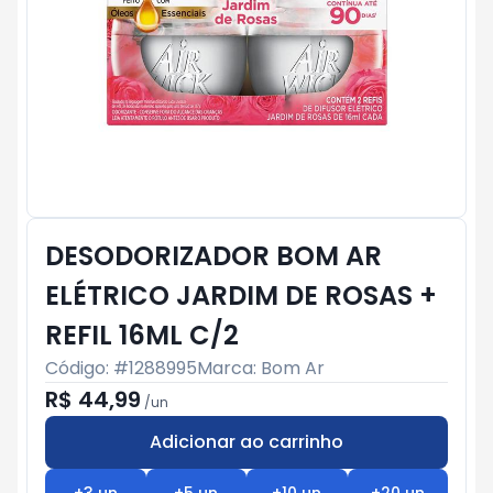
DESODORIZADOR BOM AR
ELÉTRICO JARDIM DE ROSAS +
REFIL 16ML C/2
Código: #
1288995
Marca:
Bom Ar
R$ 44,99
/
un
Adicionar ao carrinho
Subtotal:
R$ 0