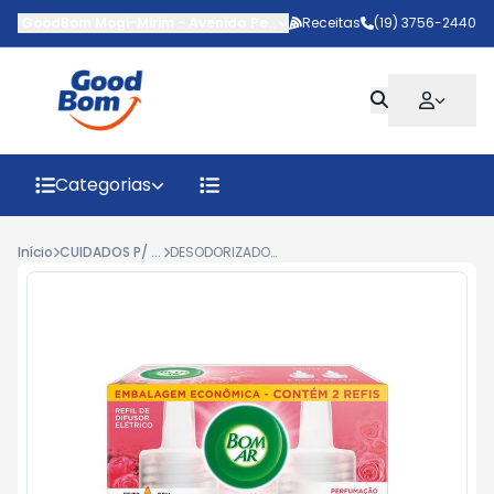
GoodBom Mogi-Mirim
-
Avenida Pedro Botesi
Receitas
,
Mogi Mirim
(19) 3756-2440
-
SP
Categorias
Início
CUIDADOS P/ CASA
DESODORIZADOR BOM AR ELÉTRICO JARDIM DE ROSAS + REFIL 16ML C/2