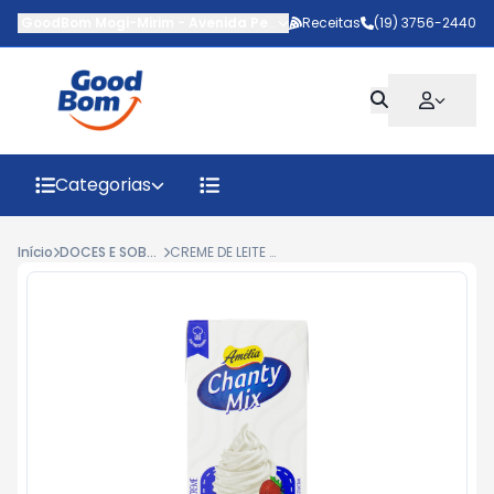
GoodBom Mogi-Mirim
-
Avenida Pedro Botesi
Receitas
,
Mogi Mirim
(19) 3756-2440
-
SP
Categorias
Início
DOCES E SOBREMESAS
CREME DE LEITE CHANTY MIX AMELIA 200ML