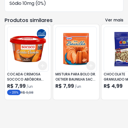
Sódio 10mg (0%)
Produtos similares
Ver mais
Add
Add
+
3
+
5
+
10
+
3
+
5
+
10
COCADA CREMOSA
MISTURA PARA BOLO DR.
CHOCOLATE
SOCOCO ABÓBORA
OETKER BAUNILHA SACHÊ
GRANULADO 
335G
450G
DORI 120G
R$ 7,99
R$ 7,99
R$ 4,99
/
un
/
un
R$ 9,98
-
20
%