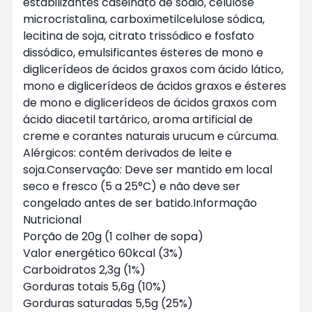
estabilizantes caseinato de sódio, celulose
microcristalina, carboximetilcelulose sódica,
lecitina de soja, citrato trissódico e fosfato
dissódico, emulsificantes ésteres de mono e
diglicerídeos de ácidos graxos com ácido lático,
mono e diglicerídeos de ácidos graxos e ésteres
de mono e diglicerídeos de ácidos graxos com
ácido diacetil tartárico, aroma artificial de
creme e corantes naturais urucum e cúrcuma.
Alérgicos: contém derivados de leite e
soja.Conservação: Deve ser mantido em local
seco e fresco (5 a 25°C) e não deve ser
congelado antes de ser batido.Informação
Nutricional
Porção de 20g (1 colher de sopa)
Valor energético 60kcal (3%)
Carboidratos 2,3g (1%)
Gorduras totais 5,6g (10%)
Gorduras saturadas 5,5g (25%)