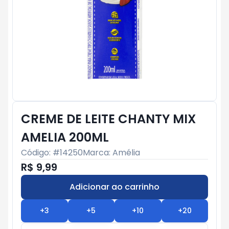
CREME DE LEITE CHANTY MIX
AMELIA 200ML
Código: #
14250
Marca:
Amélia
R$ 9,99
Adicionar ao carrinho
Subtotal:
R$ 0
+
3
+
5
+
10
+
20