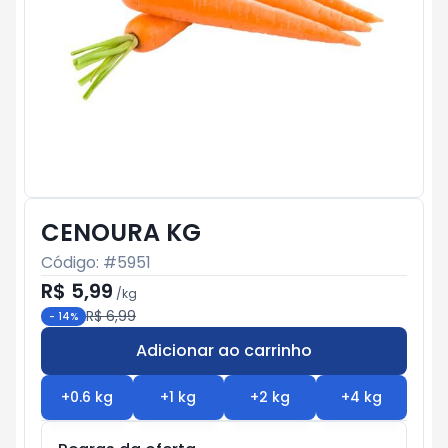
CENOURA KG
Código: #
5951
R$ 5,99
/
kg
R$ 6,99
-
14
%
Adicionar ao carrinho
Subtotal:
R$ 0
+
0.6
kg
+
1
kg
+
2
kg
+
4
kg