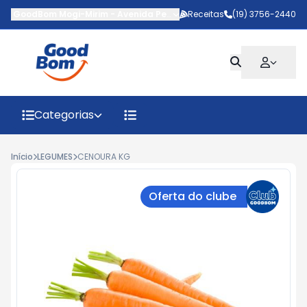
GoodBom Mogi-Mirim
-
Avenida Pedro Botesi
Receitas
,
Mogi Mirim
(19) 3756-2440
-
SP
Categorias
Início
LEGUMES
CENOURA KG
Oferta do clube