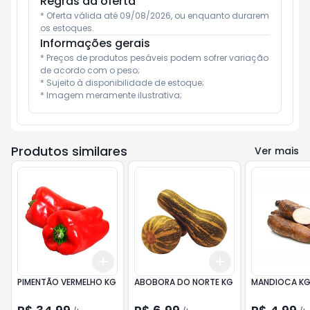
Regras da oferta
* Oferta válida até 09/08/2026, ou enquanto durarem 
os estoques.
Informações gerais
* Preços de produtos pesáveis podem sofrer variação 
de acordo com o peso;

* Sujeito à disponibilidade de estoque;

* Imagem meramente ilustrativa;
Produtos similares
Ver mais
Add
Add
+
0.6
kg
+
1
kg
+
3
kg
+
5
kg
PIMENTÃO VERMELHO KG
ABOBORA DO NORTE KG
MANDIOCA K