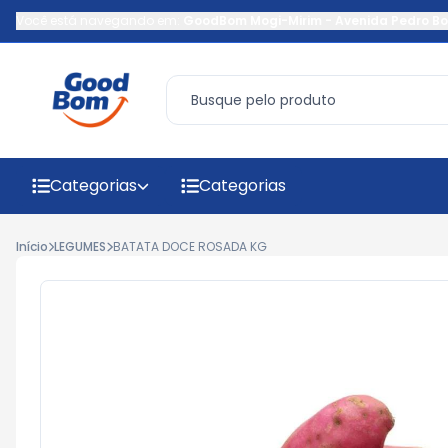
Você está navegando em:
GoodBom Mogi-Mirim
-
Avenida Pedro Bo
Categorias
Categorias
Início
LEGUMES
BATATA DOCE ROSADA KG