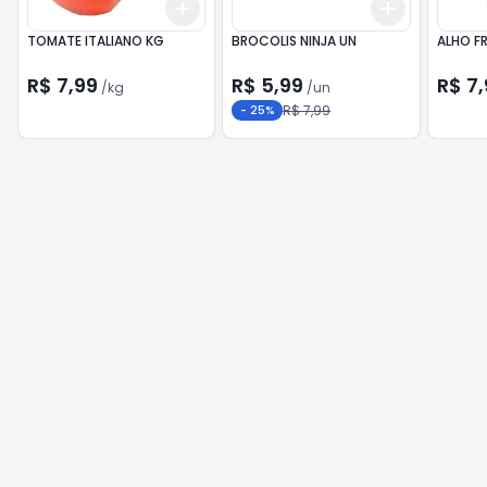
Add
Add
+
0.6
kg
+
1
kg
+
3
+
5
+
TOMATE ITALIANO KG
BROCOLIS NINJA UN
ALHO F
R$ 7,99
R$ 5,99
R$ 7,
/
kg
/
un
R$ 7,99
-
25
%