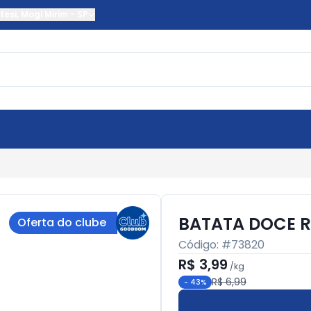
tesi
,
Mogi Mirim
-
SP
BATATA DOCE 
Oferta do clube
Código: #
73820
R$ 3,99
/
kg
R$ 6,99
-
43
%