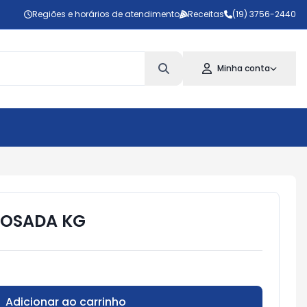
Regiões e horários de atendimento
Receitas
(19) 3756-2440
Minha conta
ROSADA KG
Adicionar ao carrinho
Subtotal:
R$ 0,00