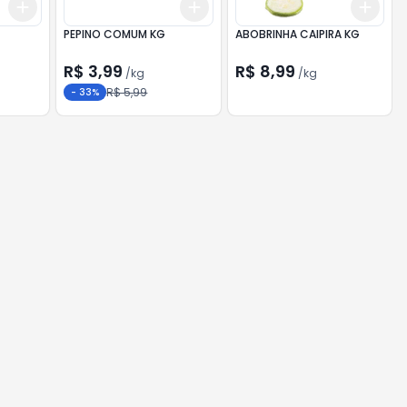
Add
Add
Add
+
0.6
kg
+
1
kg
+
0.6
kg
+
1
kg
+
1.2
PEPINO COMUM KG
ABOBRINHA CAIPIRA KG
R$ 3,99
R$ 8,99
/
kg
/
kg
R$ 5,99
-
33
%