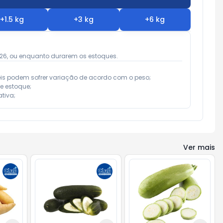
+
1.5
kg
+
3
kg
+
6
kg
026, ou enquanto durarem os estoques.
eis podem sofrer variação de acordo com o peso;

e estoque;

tiva;
Ver mais