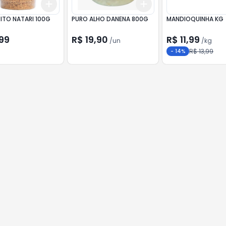
Add
Add
10
+
3
+
5
+
10
+
3
+
5
+
10
RITO NATARI 100G
PURO ALHO DANENA 800G
MANDIOQUINHA KG
99
R$ 19,90
R$ 11,99
/
un
/
kg
R$ 13,99
-
14
%