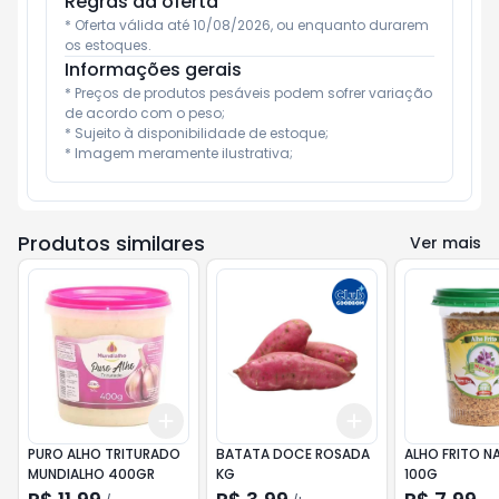
Regras da oferta
* Oferta válida até 10/08/2026, ou enquanto durarem 
os estoques.
Informações gerais
* Preços de produtos pesáveis podem sofrer variação 
de acordo com o peso;

* Sujeito à disponibilidade de estoque;

* Imagem meramente ilustrativa;
Produtos similares
Ver mais
Add
Add
+
3
+
5
+
10
+
0.9
kg
+
1.5
kg
PURO ALHO TRITURADO
BATATA DOCE ROSADA
ALHO FRITO N
MUNDIALHO 400GR
KG
100G