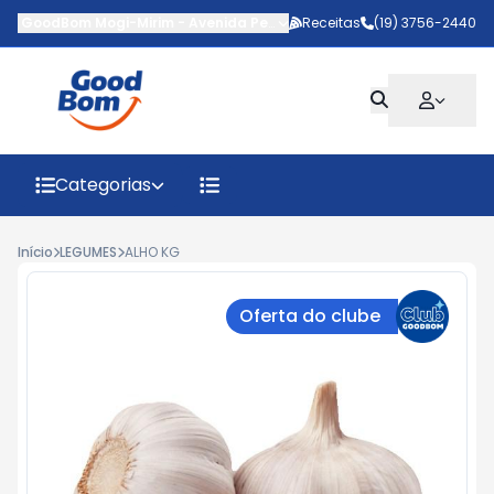
GoodBom Mogi-Mirim
-
Avenida Pedro Botesi
Receitas
,
Mogi Mirim
(19) 3756-2440
-
SP
Categorias
Início
LEGUMES
ALHO KG
Oferta do clube