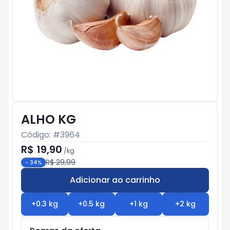
ALHO KG
Código: #
3964
R$ 19,90
/
kg
R$ 29,99
-
34
%
Adicionar ao carrinho
Subtotal:
R$ 0
+
0.3
kg
+
0.5
kg
+
1
kg
+
2
kg