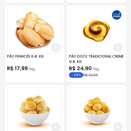
Add
Add
+
0.9
kg
+
1.5
kg
+
2.1
PÃO FRANCÊS G.B. KG
PÃO DOCE TRADICIONAL CREME
G.B. KG
R$ 17,99
R$ 24,90
/
kg
/
kg
R$ 32,90
-
24
%
Add
Add
+
0.9
kg
+
1.5
kg
+
0.