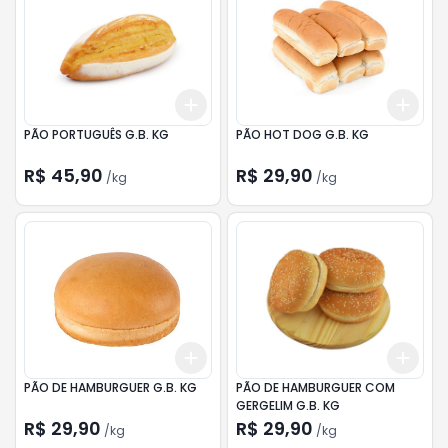
Add
Add
+
1.5
kg
+
2.5
kg
+
1.2
PÃO PORTUGUÊS G.B. KG
PÃO HOT DOG G.B. KG
R$ 45,90
R$ 29,90
/
kg
/
kg
Add
Add
+
1.2
kg
+
2
kg
+
1.2
PÃO DE HAMBURGUER G.B. KG
PÃO DE HAMBURGUER COM
GERGELIM G.B. KG
R$ 29,90
R$ 29,90
/
kg
/
kg