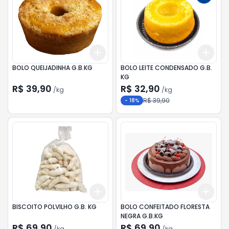
Add
Add
+
3
kg
+
5
kg
+
1.5
BOLO QUEIJADINHA G.B.KG
BOLO LEITE CONDENSADO G.B.
KG
R$ 39,90
R$ 32,90
/
kg
/
kg
R$ 39,90
-
18
%
Add
Add
+
0.3
kg
+
0.5
kg
+
3
BISCOITO POLVILHO G.B. KG
BOLO CONFEITADO FLORESTA
NEGRA G.B.KG
R$ 69,90
R$ 69,90
/
kg
/
kg