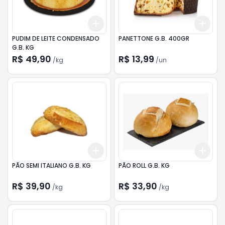
Add
Add
+
2.1
kg
+
3.5
kg
+
3
PUDIM DE LEITE CONDENSADO
PANETTONE G.B. 400GR
G.B. KG
R$ 49,90
R$ 13,99
/
kg
/
un
Add
Add
+
0.9
kg
+
1.5
kg
+
0.
PÃO SEMI ITALIANO G.B. KG
PÃO ROLL G.B. KG
R$ 39,90
R$ 33,90
/
kg
/
kg