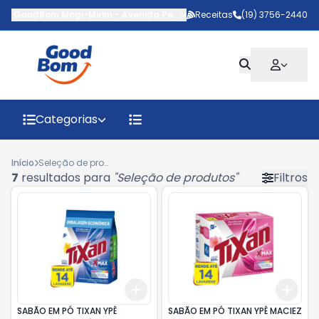
GoodBom Mogi-Mirim
-
Avenida Pedro Botesi
Receitas
,
Mogi Mirim
(19) 3756-2440
-
SP
Categorias
Início
Seleção de produtos
7
resultados para
"
Seleção de produtos
"
Filtros
Add
Add
+
3
+
5
+
10
+
3
SABÃO EM PÓ TIXAN YPÊ
SABÃO EM PÓ TIXAN YPÊ MACIEZ