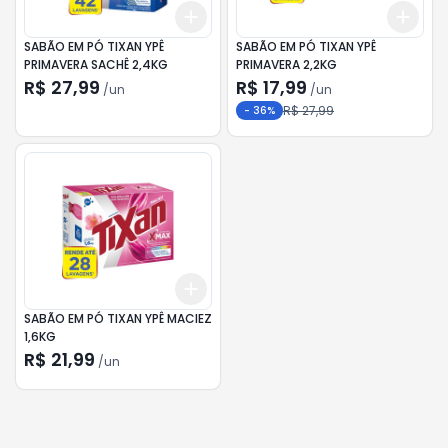
Add
Add
+
3
+
5
+
10
+
3
SABÃO EM PÓ TIXAN YPÊ
SABÃO EM PÓ TIXAN YPÊ
PRIMAVERA SACHÊ 2,4KG
PRIMAVERA 2,2KG
R$ 27,99
R$ 17,99
/
un
/
un
R$ 27,99
-
36
%
Add
+
3
+
5
+
10
SABÃO EM PÓ TIXAN YPÊ MACIEZ
1,6KG
R$ 21,99
/
un