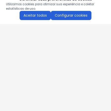
Utilizamos cookies para otimizar sua experiência e coletar
estatísticas de uso.
Aceitar todos
Configurar cookies
Aproveite as nossas promoções!
Cadastre seu e-mail e receba ofertas exclusivas.
QUERO RECEBER