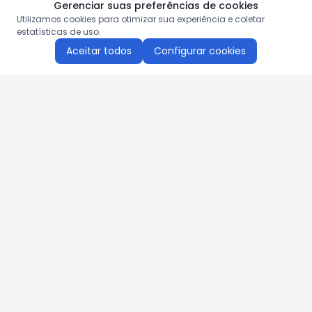
Gerenciar suas preferências de cookies
Utilizamos cookies para otimizar sua experiência e coletar
estatísticas de uso.
Aceitar todos
Configurar cookies
Aproveite as nossas promoções!
Cadastre seu e-mail e receba ofertas exclusivas.
QUERO RECEBER