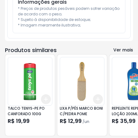
Informações gerais
* Preços de produtos pesáveis podem sofrer variação 
de acordo com o peso;

* Sujeito à disponibilidade de estoque;

* Imagem meramente ilustrativa;
Produtos similares
Ver mais
Add
Add
+
3
+
5
+
10
+
3
+
5
+
10
TALCO TENYS-PE PO
LIXA P/PÉS MARCO BONI
REPELENTE REP
CANFORADO 100G
C/PEDRA POME
LOÇÃO 200ML
R$ 19,99
R$ 12,99
R$ 35,99
/
un