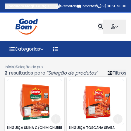
GoodBom Mogi-Guaçu
-
Avenida Rodrigo Mazon
Receitas
Encartes
,
Mogi Guaçu
(19) 3861-9800
-
SP
Categorias
Início
Seleção de produtos
2
resultados para
"
Seleção de produtos
"
Filtros
Add
Add
+
3
+
5
+
10
+
3
LINGUIÇA SUÍNA C/CHIMICHURRI
LINGUIÇA TOSCANA SEARA