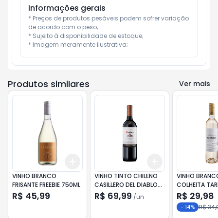
Informações gerais
* Preços de produtos pesáveis podem sofrer variação 
de acordo com o peso;

* Sujeito à disponibilidade de estoque;

* Imagem meramente ilustrativa;
Produtos similares
Ver mais
Add
Add
+
3
+
5
+
10
+
3
+
5
+
10
VINHO BRANCO
VINHO TINTO CHILENO
VINHO BRANC
FRISANTE FREEBIE 750ML
CASILLERO DEL DIABLO
COLHEITA TAR
CARMENERE 750ML
500ML
R$ 45,99
R$ 69,99
R$ 29,98
/
un
R$ 34,
-
14
%