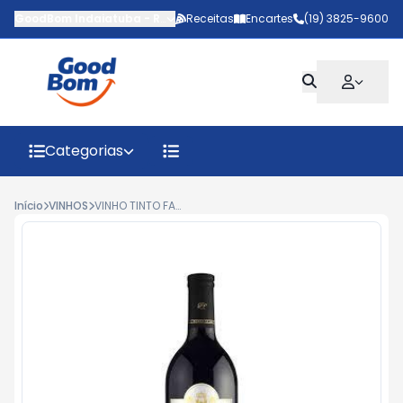
GoodBom Indaiatuba
-
Rua João Giaquinto
Receitas
Encartes
,
Indaiatuba
(19) 3825-9600
-
SP
Categorias
Início
VINHOS
VINHO TINTO FARONI LOPEZ SUAVE 750ML