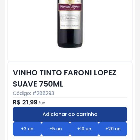
VINHO TINTO FARONI LOPEZ
SUAVE 750ML
Código: #
288293
R$ 21,99
/
un
Adicionar ao carrinho
Subtotal:
R$ 0
+
3
un
+
5
un
+
10
un
+
20
un